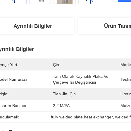
Ayrıntılı Bilgiler
Ürün Tanı
rıntılı Bilgiler
enşe Yeri
Çin
Marka
Tam Olarak Kaynaklı Plaka Ve 
odel Numarası
Tesli
Çerçeve Isı Değiştiricisi
igio:
Tian Jin, Çin
Üreti
asarım Basıncı:
2,2 M/PA
Malz
urgulamak:
fully welded plate heat exchanger
, 
welded 