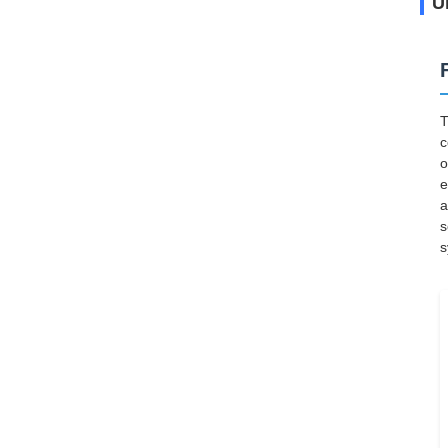
Ü
T
c
o
e
a
s
s