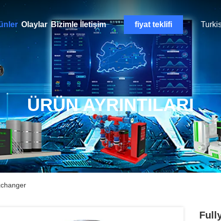
ünler
Olaylar
Bizimle İletişim
fiyat teklifi
Turki
ÜRÜN AYRINTILARI
xchanger
Full