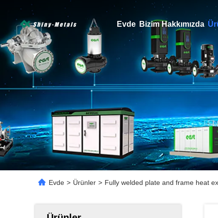
Evde
Bizim Hakkımızda
Ür
Evde
>
Ürünler
>
Fully welded plate and frame heat e
Ürünler