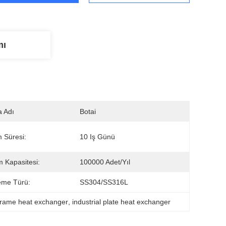
mı
 Adı
Botai
m Süresi:
10 Iş Günü
m Kapasitesi:
100000 Adet/yıl
eme Türü:
SS304/SS316L
frame heat exchanger
, 
industrial plate heat exchanger