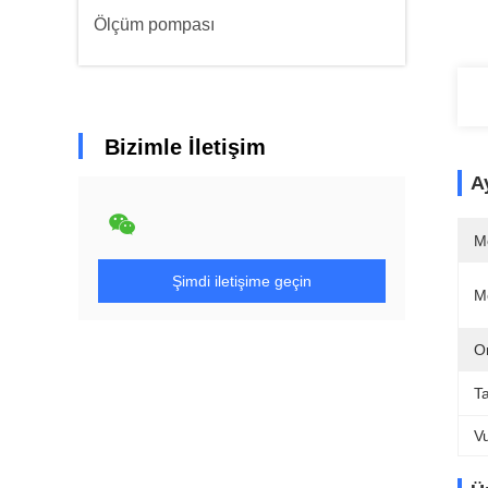
Ölçüm pompası
Bizimle İletişim
Ay
M
Şimdi iletişime geçin
M
Or
T
V