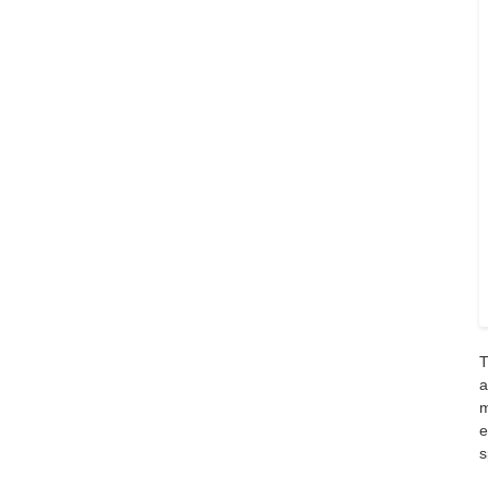
T
a
m
e
s