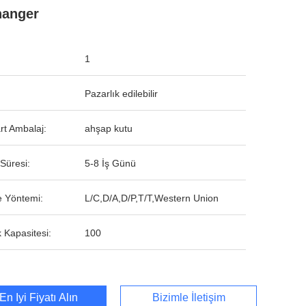
hanger
1
Pazarlık edilebilir
rt Ambalaj:
ahşap kutu
Süresi:
5-8 İş Günü
 Yöntemi:
L/C,D/A,D/P,T/T,Western Union
 Kapasitesi:
100
En İyi Fiyatı Alın
Bizimle İletişim