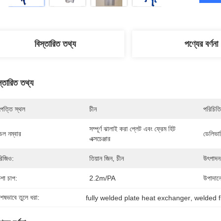
বিস্তারিত তথ্য
পণ্যের বর্ণনা
স্তারিত তথ্য
পত্তি স্থল
চীন
পরিচিতি
সম্পূর্ণ ঝালাই করা প্লেট এবং ফ্রেম হিট 
েল নম্বার
ডেলিভার
এক্সচেঞ্জার
িজিও:
তিয়ান জিন, চীন
উৎপাদন 
শা চাপ:
2.2m/PA
উপাদান
শেষভাবে তুলে ধরা:
fully welded plate heat exchanger
, 
welded 