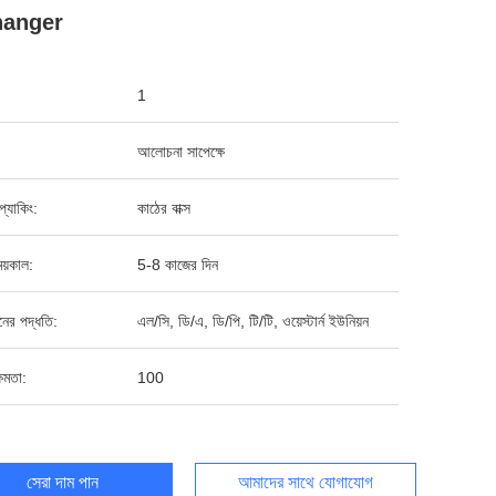
hanger
1
আলোচনা সাপেক্ষে
ড প্যাকিং:
কাঠের বাক্স
য়কাল:
5-8 কাজের দিন
ানের পদ্ধতি:
এল/সি, ডি/এ, ডি/পি, টি/টি, ওয়েস্টার্ন ইউনিয়ন
ষমতা:
100
সেরা দাম পান
আমাদের সাথে যোগাযোগ