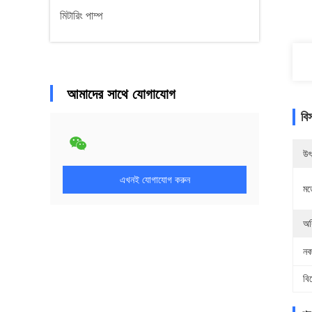
মিটারিং পাম্প
আমাদের সাথে যোগাযোগ
বি
উৎ
এখনই যোগাযোগ করুন
মড
অর
নক
বি