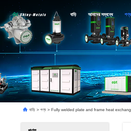
বাড়ি
আমাদের সম্বন্ধে
পণ্য
বাড়ি
>
পণ্য
>
Fully welded plate and frame heat exchang
পণ্য