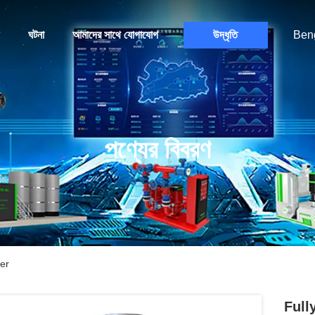
ঘটনা
আমাদের সাথে যোগাযোগ
উদ্ধৃতি
Beng
পণ্যের বিবরণ
er
Full