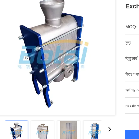
Exc
MOQ:
মূল্য:
স্ট্যান্ডার্
বিতরণ সম
অর্থ প্রদ
সরবরাহ ক্