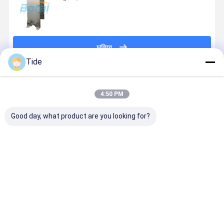
চালিয়ে
Tide
প্রস্তাবিত পণ্য
4:50 PM
Good day, what product are you looking for?
টিয়ান জিন চীন থেকে
টিয়ান জিন চীন থেকে
Unidad De
সম্পূর্ণ ঝালাই কর
শিল্প তাপ এক্সচেঞ্জার -
শিল্প তাপ এক্সচেঞ্জার -
Tratamiento
প্লেট এবং ফ্রেম
10 দিনের ডেলিভারি
10 দিনের ডেলিভারি
Water
এক্সচেঞ্জার
Intercambiador
বাষ্প রেডিয়েটর
ভালো দাম
ভালো দাম
ভালো দাম
ভালো দাম
বাষ্পীভবন