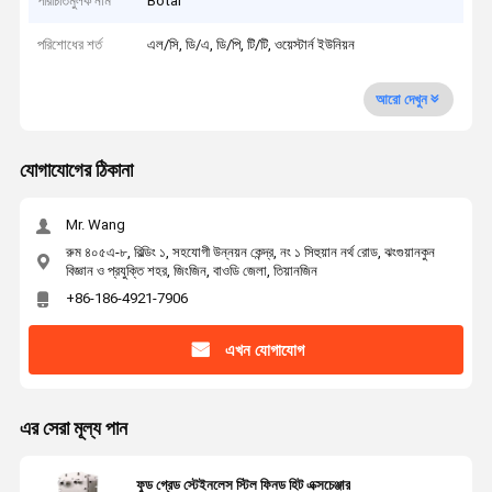
পরিচিতিমুলক নাম
Botai
পরিশোধের শর্ত
এল/সি, ডি/এ, ডি/পি, টি/টি, ওয়েস্টার্ন ইউনিয়ন
আরো দেখুন
যোগাযোগের ঠিকানা
Mr. Wang
রুম ৪০৫এ-৮, বিল্ডিং ১, সহযোগী উন্নয়ন কেন্দ্র, নং ১ সিহুয়ান নর্থ রোড, ঝংগুয়ানকুন
বিজ্ঞান ও প্রযুক্তি শহর, জিংজিন, বাওডি জেলা, তিয়ানজিন
+86-186-4921-7906
এখন যোগাযোগ
এর সেরা মূল্য পান
ফুড গ্রেড স্টেইনলেস স্টিল ফিনড হিট এক্সচেঞ্জার