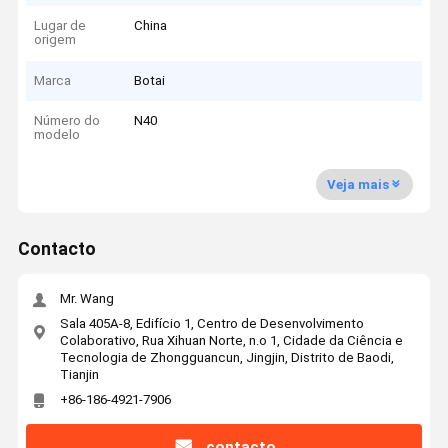
Lugar de
China
origem
Marca
Botai
Número do
N40
modelo
Veja mais
Contacto
Mr. Wang
Sala 405A-8, Edifício 1, Centro de Desenvolvimento
Colaborativo, Rua Xihuan Norte, n.o 1, Cidade da Ciência e
Tecnologia de Zhongguancun, Jingjin, Distrito de Baodi,
Tianjin
+86-186-4921-7906
contacto