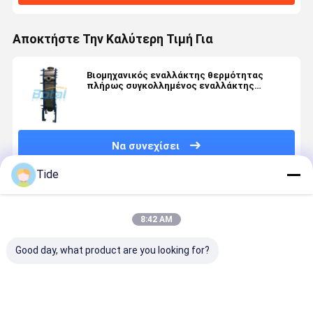
Αποκτήστε Την Καλύτερη Τιμή Για
Βιομηχανικός εναλλάκτης θερμότητας
πλήρως συγκολλημένος εναλλάκτης
θερμότητας πλάκας
Να συνεχίσει
Tide
Συνιστώμενα Προϊόντα
8:42 AM
Good day, what product are you looking for?
Placa y
Ανταλλάκτης
Πλακέτα
ψύκτης
intercambiador
θερμότητας
εναλλακτικού
εναλλάκτ