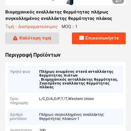
2
/
3
Βιομηχανικός εναλλάκτης θερμότητας πλήρως
συγκολλημένος εναλλάκτης θερμότητας πλάκας
Τιμή：Διαπραγματεύσιμος
MOQ：1
Καλύτερη τιμή
Επικοινωνήστε
Περιγραφή Προϊόντων
Υψηλό φως
Πλήρως ενωμένος στενά ανταλλάκτης
θερμότητας πιάτων
,
,
Βιομηχανικός ανταλλάκτης θερμότητας
Ζυγισμένος εναλλάκτης θερμότητας
πλάκας
Όροι
L/C,D/A,D/P,T/T,Western Union
πληρωμής
Αριθμό
Πλήρως συγκολλημένος εναλλάκτης
μοντέλου
θερμότητας πλακών-1
Δυνατότητα
100