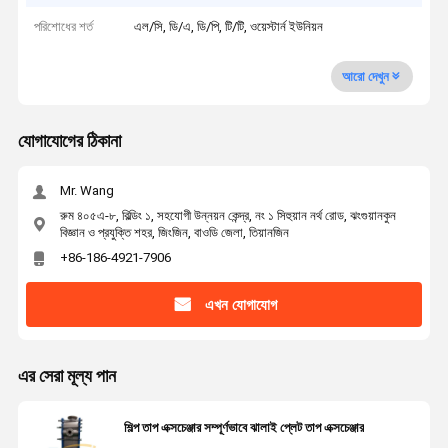
পরিশোধের শর্ত
এল/সি, ডি/এ, ডি/পি, টি/টি, ওয়েস্টার্ন ইউনিয়ন
আরো দেখুন
যোগাযোগের ঠিকানা
Mr. Wang
রুম ৪০৫এ-৮, বিল্ডিং ১, সহযোগী উন্নয়ন কেন্দ্র, নং ১ সিহুয়ান নর্থ রোড, ঝংগুয়ানকুন
বিজ্ঞান ও প্রযুক্তি শহর, জিংজিন, বাওডি জেলা, তিয়ানজিন
+86-186-4921-7906
এখন যোগাযোগ
এর সেরা মূল্য পান
শিল্প তাপ এক্সচেঞ্জার সম্পূর্ণভাবে ঝালাই প্লেট তাপ এক্সচেঞ্জার