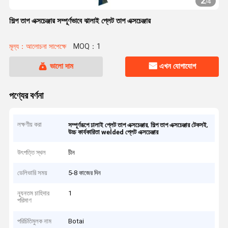
2
/
4
শিল্প তাপ এক্সচেঞ্জার সম্পূর্ণভাবে ঝালাই প্লেট তাপ এক্সচেঞ্জার
মূল্য：আলোচনা সাপেক্ষে
MOQ：1
ভালো দাম
এখন যোগাযোগ
পণ্যের বর্ণনা
লক্ষণীয় করা
,
,
সম্পূর্ণরূপে ঢালাই প্লেট তাপ এক্সচেঞ্জার
শিল্প তাপ এক্সচেঞ্জার টেকসই
উচ্চ কার্যকারিতা welded প্লেট এক্সচেঞ্জার
উৎপত্তি স্থল
চীন
ডেলিভারি সময়
5-8 কাজের দিন
ন্যূনতম চাহিদার
1
পরিমাণ
পরিচিতিমুলক নাম
Botai