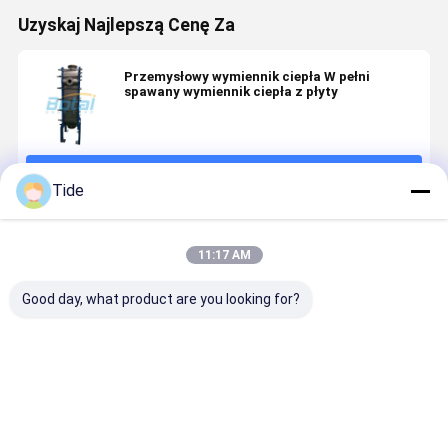
Uzyskaj Najlepszą Cenę Za
Przemysłowy wymiennik ciepła W pełni
spawany wymiennik ciepła z płyty
Kontyntynuj
Tide
Polecane Produkty
11:17 AM
Good day, what product are you looking for?
Gasket Heat
Gasket Heat
Detachable
Plate Heat
Exchanger
Exchanger
Gasket Plate
Exchanger
Plate
Plate
Heat
Manufactu
Evaporator
Evaporator
Exchanger
Energy