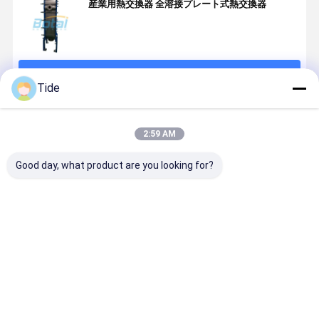
産業用熱交換器 全溶接プレート式熱交換器
続行
Tide
推薦されたプロダクト
2:59 AM
Good day, what product are you looking for?
Gasket Heat
Gasket Heat
Detachable
Plate Heat
Exchanger
Exchanger
Gasket Plate
Exchanger
Plate
Plate
Heat
Manufactu
Evaporator
Evaporator
Exchanger
Energy
for
for
Recovery
ベストプライス
ベストプライス
ベストプライス
ベストプラ
Continuous
Continuous
Ventilator
Use
Use
Radiator C