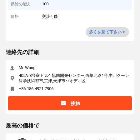
供給の能力
100
価格
交渉可能
多くを見て下さい
連絡先の詳細
Mr. Wang
405A-8号室,ビル1 協同開発センター,西華北路1号,中川クーン
科学技術都市,京津,天津市バオディ区
+86-186-4921-7906
接触
最高の価格で