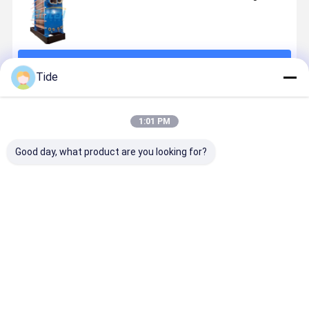
続行
Tide
推薦されたプロダクト
1:01 PM
Good day, what product are you looking for?
Gasket Heat
Gasket Heat
Plate Heat
Plate Fra
Exchanger
Exchanger
Exchanger
Gasket He
Plate
Plate
Manufacturers
Exchanger
Evaporator
Evaporator
Energy
for
for
Recovery
ベストプライス
ベストプライス
ベストプライス
ベストプラ
Continuous
Continuous
Ventilator
Use
Use
Radiator Core