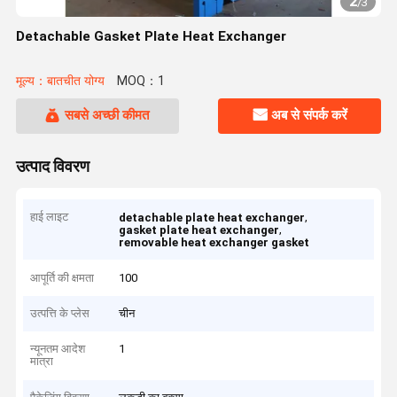
2
/
3
Detachable Gasket Plate Heat Exchanger
मूल्य：बातचीत योग्य
MOQ：1
सबसे अच्छी कीमत
अब से संपर्क करें
उत्पाद विवरण
हाई लाइट
,
detachable plate heat exchanger
,
gasket plate heat exchanger
removable heat exchanger gasket
आपूर्ति की क्षमता
100
उत्पत्ति के प्लेस
चीन
न्यूनतम आदेश
1
मात्रा