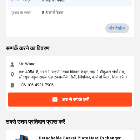
पैकेजिंग विवरण
लकड़ी का बक्सा
प्रसव के समय
5-8 कार्य दिवस
और देखो
सम्पर्क करने का विवरण
Mr. Wang
कक्ष 405A-8, भवन 1, सहयोगात्मक विकास केंद्र, नंबर 1 शीहुआन नॉर्थ रोड,
झोंगगुआनकुन साइंस एंड टेक्नोलॉजी सिटी, जिंगजिन, बाओडी जिला, तियानजिन
+86-186-4921-7906
अब से संपर्क करें
सबसे उत्तम प्रतिदान प्राप्त करें
Detachable Gasket Plate Heat Exchanger