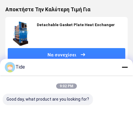
Αποκτήστε Την Καλύτερη Τιμή Για
Detachable Gasket Plate Heat Exchanger
Να συνεχίσει
Tide
Συνιστώμενα Προϊόντα
9:02 PM
Good day, what product are you looking for?
Gasket Heat
Gasket Heat
Plate Heat
Plate Fra
Exchanger
Exchanger
Exchanger
Gasket He
Plate
Plate
Manufacturers
Exchanger
Evaporator
Evaporator
Energy