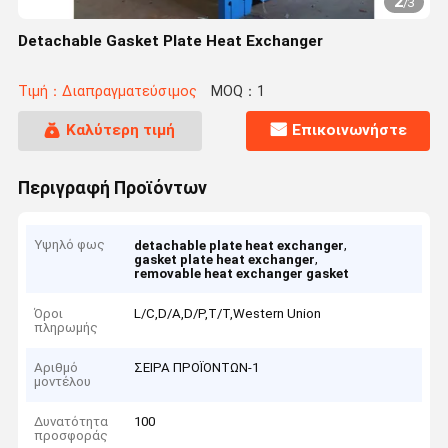
2
/
3
Detachable Gasket Plate Heat Exchanger
Τιμή：Διαπραγματεύσιμος
MOQ：1
Καλύτερη τιμή
Επικοινωνήστε
Περιγραφή Προϊόντων
Υψηλό φως
,
detachable plate heat exchanger
,
gasket plate heat exchanger
removable heat exchanger gasket
Όροι
L/C,D/A,D/P,T/T,Western Union
πληρωμής
Αριθμό
ΣΕΙΡΑ ΠΡΟΪΟΝΤΩΝ-1
μοντέλου
Δυνατότητα
100
προσφοράς