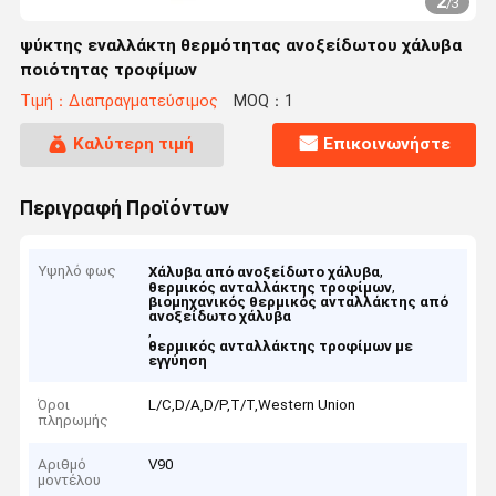
2
/
3
ψύκτης εναλλάκτη θερμότητας ανοξείδωτου χάλυβα
ποιότητας τροφίμων
Τιμή：Διαπραγματεύσιμος
MOQ：1
Καλύτερη τιμή
Επικοινωνήστε
Περιγραφή Προϊόντων
Υψηλό φως
,
Χάλυβα από ανοξείδωτο χάλυβα
,
θερμικός ανταλλάκτης τροφίμων
βιομηχανικός θερμικός ανταλλάκτης από
ανοξείδωτο χάλυβα
,
θερμικός ανταλλάκτης τροφίμων με
εγγύηση
Όροι
L/C,D/A,D/P,T/T,Western Union
πληρωμής
Αριθμό
V90
μοντέλου