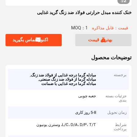
2
3
/
خنک کننده مبدل حرارتی فولاد ضد زنگ گرید غذایی
قیمت：قابل مذاکره
MOQ：1
بهترین قیمت
اکنون تماس بگیرید
توضیحات محصول
برجسته
,
مبادله گرما درجه غذایی از فولاد ضد زنگ
,
مبادله گرما از فولاد ضد زنگ صنعتی
مبادله گرما درجه غذایی با ضمانت
جزئیات بسته
جعبه چوبی
بندی
زمان تحویل
5-8 روز کاری
شرایط
L/C، D/A، D/P، T/T، وسترن یونیون
پرداخت