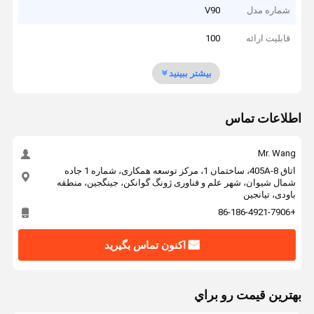
شماره مدل
V90
قابلیت ارائه
100
بیشتر ببینید
اطلاعات تماس
Mr. Wang
اتاق 405A-8، ساختمان 1، مرکز توسعه همکاری، شماره 1 جاده
شمال شیوان، شهر علم و فناوری ژونگ گوانکن، جینگجین، منطقه
باودی، تیانجین
+86-186-4921-7906
اکنون تماس بگیرید
بهترين قيمت رو براي