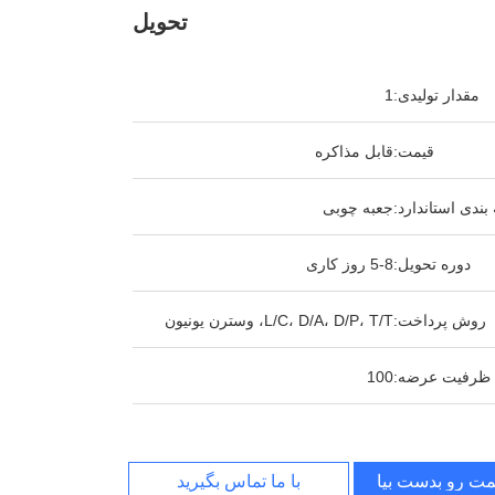
تحویل
مقدار تولیدی:
1
قیمت:
قابل مذاکره
بندی استاندارد:
جعبه چوبی
دوره تحویل:
5-8 روز کاری
روش پرداخت:
L/C، D/A، D/P، T/T، وسترن یونیون
ظرفیت عرضه:
100
مت رو بدست بیار
با ما تماس بگیرید