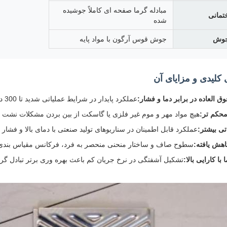
مبادله گرما صفحه ای کاملاً جوشیده
تمانی
شده
جوش
جوش قوس آرگون با مواد پایه
کلیدی و مزایای آن
 العاده در برابر دما و فشار:
عملکرد پایدار در شرایط عملیاتی شدید تا 300 درجه سانتیگراد و 3.0MPa
محکم تر:
هیچ مواد مهر و موم غیر فلزی یا گاسکت از بین بردن مشکلات نشت ا
تی بیشتر:
عملکرد قابل اطمینان در سناریوهای تولید صنعتی با دمای بالا و فشار با
اهش یافته:
سطوح صاف و ساختار منحنی منحصر به فرد، فرکانس مقیاس بندی و
 با کارایی بالا:
تشکیل آشفتگی در نرخ جریان کم باعث بهره وری برتر تبادل گر