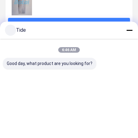
続行
Tide
推薦されたプロダクト
6:46 AM
Good day, what product are you looking for?
Gasket Heat
Gasket Heat
Detachable
Plate Heat
Exchanger
Exchanger
Gasket Plate
Exchanger
Plate
Plate
Heat
Manufactu
Evaporator
Evaporator
Exchanger
Energy
for
for
Recovery
ベストプライス
ベストプライス
ベストプライス
ベストプラ
Continuous
Continuous
Ventilator
Use
Use
Radiator C