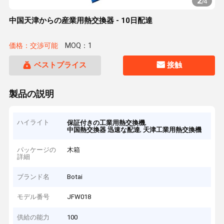
2
/
4
中国天津からの産業用熱交換器 - 10日配達
価格：交渉可能
MOQ：1
ベストプライス
接触
製品の説明
ハイライト
,
保証付きの工業用熱交換機
,
中国熱交換器 迅速な配達
天津工業用熱交換機
パッケージの
木箱
詳細
ブランド名
Botai
モデル番号
JFW018
供給の能力
100