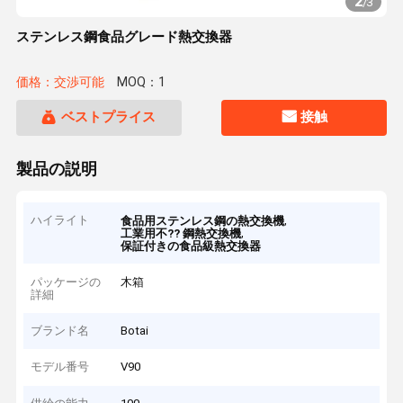
2
/
3
ステンレス鋼食品グレード熱交換器
価格：交渉可能
MOQ：1
ベストプライス
接触
製品の説明
ハイライト
,
食品用ステンレス鋼の熱交換機
,
工業用不?? 鋼熱交換機
保証付きの食品級熱交換器
パッケージの
木箱
詳細
ブランド名
Botai
モデル番号
V90