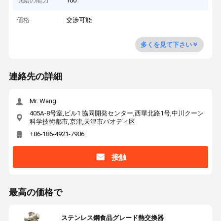
供給の能力
100
価格
交渉可能
多くを見て下さい
連絡先の詳細
Mr. Wang
405A-8号室,ビル1 協同開発センター,西華北路1号,中川クーン
科学技術都市,京津,天津市バオディ区
+86-186-4921-7906
接触
最高の価格で
ステンレス鋼食品グレード熱交換器