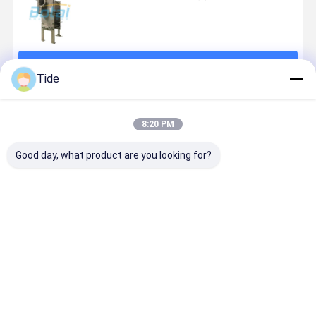
続行
Tide
推薦されたプロダクト
8:20 PM
Good day, what product are you looking for?
Gasket Heat
Gasket Heat
Detachable
Plate Heat
Exchanger
Exchanger
Gasket Plate
Exchanger
Plate
Plate
Heat
Manufactu
Evaporator
Evaporator
Exchanger
Energy
for
for
Recovery
ベストプライス
ベストプライス
ベストプライス
ベストプラ
Continuous
Continuous
Ventilator
Use
Use
Radiator C