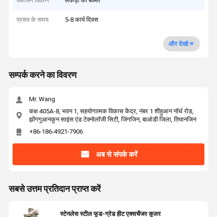
पैकेजिंग विवरण
लकड़ी का बक्सा
प्रसव के समय
5-8 कार्य दिवस
और देखो
सम्पर्क करने का विवरण
Mr. Wang
कक्ष 405A-8, भवन 1, सहयोगात्मक विकास केंद्र, नंबर 1 शीहुआन नॉर्थ रोड,
झोंगगुआनकुन साइंस एंड टेक्नोलॉजी सिटी, जिंगजिन, बाओडी जिला, तियानजिन
+86-186-4921-7906
अब से संपर्क करें
सबसे उत्तम प्रतिदान प्राप्त करें
स्टेनलेस स्टील फूड-ग्रेड हीट एक्सचेंजर कूलर