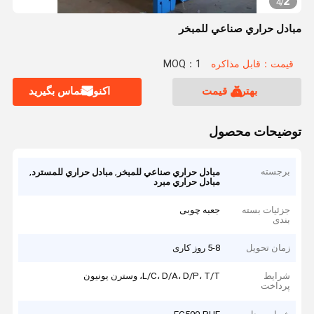
2
4
/
مبادل حراري صناعي للمبخر
قیمت：قابل مذاکره
MOQ：1
بهترین قیمت
اکنون تماس بگیرید
توضیحات محصول
برجسته
,
,
مبادل حراري صناعي للمبخر
مبادل حراري للمسترد
مبادل حراري مبرد
جزئیات بسته
جعبه چوبی
بندی
زمان تحویل
5-8 روز کاری
شرایط
L/C، D/A، D/P، T/T، وسترن یونیون
پرداخت