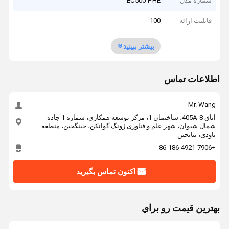
شماره مدل
EC500-PHE
قابلیت ارائه
100
بیشتر ببینید
اطلاعات تماس
Mr. Wang
اتاق 405A-8، ساختمان 1، مرکز توسعه همکاری، شماره 1 جاده
شمال شیوان، شهر علم و فناوری ژونگ گوانکن، جینگجین، منطقه
باودی، تیانجین
+86-186-4921-7906
اکنون تماس بگیرید
بهترين قيمت رو براي