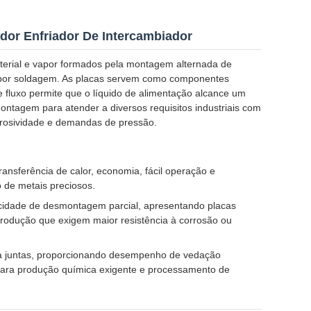
ador Enfriador De Intercambiador
material e vapor formados pela montagem alternada de
s por soldagem. As placas servem como componentes
de fluxo permite que o líquido de alimentação alcance um
montagem para atender a diversos requisitos industriais com
orrosividade e demandas de pressão.
transferência de calor, economia, fácil operação e
 de metais preciosos.
idade de desmontagem parcial, apresentando placas
produção que exigem maior resistência à corrosão ou
na juntas, proporcionando desempenho de vedação
o para produção química exigente e processamento de