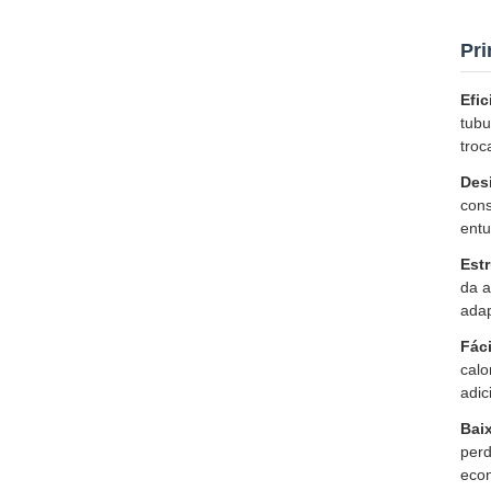
Pri
Efic
tubu
troc
Des
cons
entu
Estr
da a
adap
Fác
calo
adic
Bai
perd
econ