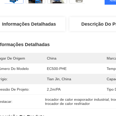
Informações Detalhadas
Descrição Do P
nformações Detalhadas
ugar De Origem
China
Marc
úmero Do Modelo
EC500-PHE
Temp
ígio:
Tian Jin, China
Capa
ressão De Projeto:
2,2m/PA
Tipo 
trocador de calor evaporador industrial
, 
tro
estacar:
trocador de calor resfriador