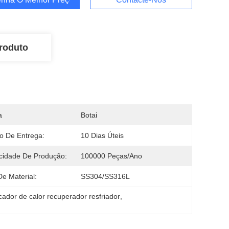
roduto
a
Botai
o De Entrega:
10 Dias Úteis
cidade De Produção:
100000 Peças/ano
De Material:
SS304/SS316L
cador de calor recuperador resfriador
, 