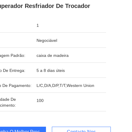
perador Resfriador De Trocador
1
Negociável
agem Padrão:
caixa de madeira
o De Entrega:
5 a 8 dias úteis
o De Pagamento:
L/C,D/A,D/P,T/T,Western Union
idade De
100
cimento:
nha O Melhor Preço
Contacte-Nos