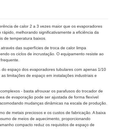
erência de calor 2 a 3 vezes maior que os evaporadores
o rápido, melhorando significativamente a eficiência da
is de temperatura baixos.
 através das superfícies de troca de calor limpa
endo os ciclos de incrustação. O equipamento resiste ao
frequente.
4 do espaço dos evaporadores tubulares com apenas 1/10
as limitações de espaço em instalações industriais e
omplexos - basta afrouxar os parafusos do trocador de
a de evaporação pode ser ajustada de forma flexível
l, acomodando mudanças dinâmicas na escala de produção.
mo de metais preciosos e os custos de fabricação. A baixa
 consumo de meios de aquecimento, proporcionando
 tamanho compacto reduz os requisitos de espaço de