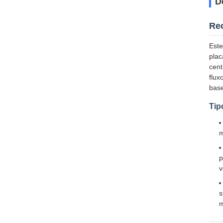
D
Rec
Este
plac
cent
flux
base
Tip
m
p
v
s
m