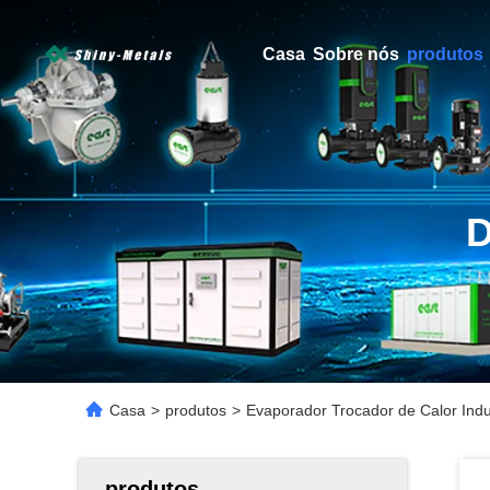
Casa
Sobre nós
produtos
Casa
>
produtos
>
Evaporador Trocador de Calor Indu
produtos