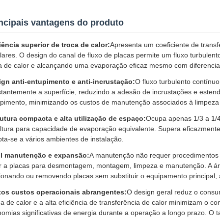
ncipais vantagens do produto
iência superior de troca de calor:
Apresenta um coeficiente de transf
lares. O design do canal de fluxo de placas permite um fluxo turbulent
a de calor e alcançando uma evaporação eficaz mesmo com diferencia
ign anti-entupimento e anti-incrustação:
O fluxo turbulento contínuo
tantemente a superfície, reduzindo a adesão de incrustações e estend
pimento, minimizando os custos de manutenção associados à limpeza 
utura compacta e alta utilização de espaço:
Ocupa apenas 1/3 a 1/
ltura para capacidade de evaporação equivalente. Supera eficazmente 
ta-se a vários ambientes de instalação.
il manutenção e expansão:
A manutenção não requer procedimentos c
r a placas para desmontagem, montagem, limpeza e manutenção. A áre
ionando ou removendo placas sem substituir o equipamento principa
xos custos operacionais abrangentes:
O design geral reduz o consu
a de calor e a alta eficiência de transferência de calor minimizam o
omias significativas de energia durante a operação a longo prazo. O