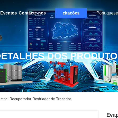
Eventos
Contacte-nos
citações
Portuguese
DETALHES DOS PRODUTO
strial Recuperador Resfriador de Trocador
Evap