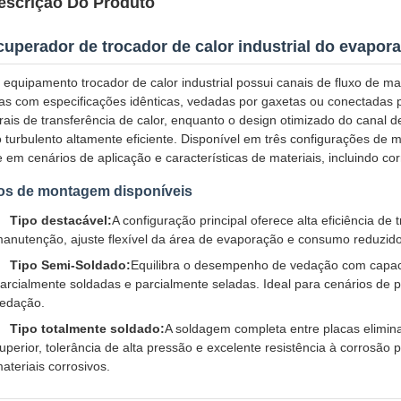
escrição Do Produto
uperador de trocador de calor industrial do evapor
 equipamento trocador de calor industrial possui canais de fluxo de 
as com especificações idênticas, vedadas por gaxetas ou conectada
rais de transferência de calor, enquanto o design otimizado do canal 
o turbulento altamente eficiente. Disponível em três configurações de 
 em cenários de aplicação e características de materiais, incluindo c
os de montagem disponíveis
Tipo destacável:
A configuração principal oferece alta eficiência de 
anutenção, ajuste flexível da área de evaporação e consumo reduzido
Tipo Semi-Soldado:
Equilibra o desempenho de vedação com capac
arcialmente soldadas e parcialmente seladas. Ideal para cenários de 
edação.
Tipo totalmente soldado:
A soldagem completa entre placas elimi
uperior, tolerância de alta pressão e excelente resistência à corrosã
ateriais corrosivos.