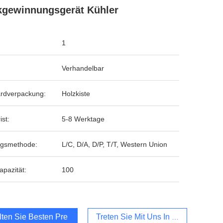
gewinnungsgerät Kühler
1
Verhandelbar
rdverpackung:
Holzkiste
ist:
5-8 Werktage
ngsmethode:
L/C, D/A, D/P, T/T, Western Union
apazität:
100
lten Sie Besten Preis
Treten Sie Mit Uns In Verbindung