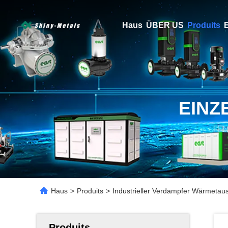
Haus
ÜBER US
Produits
E
EINZ
Haus
>
Produits
>
Industrieller Verdampfer Wärmetau
Produits