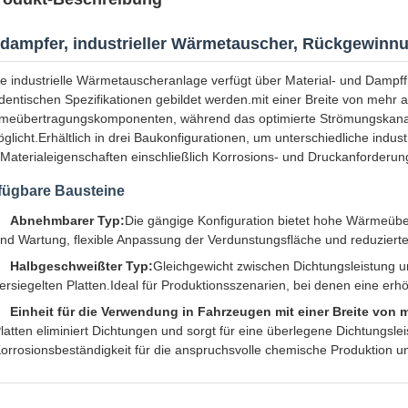
dampfer, industrieller Wärmetauscher, Rückgewinnu
e industrielle Wärmetauscheranlage verfügt über Material- und Dampf
identischen Spezifikationen gebildet werden.mit einer Breite von mehr 
eübertragungskomponenten, während das optimierte Strömungskanal-
glicht.Erhältlich in drei Baukonfigurationen, um unterschiedliche in
Materialeigenschaften einschließlich Korrosions- und Druckanforderung
fügbare Bausteine
Abnehmbarer Typ:
Die gängige Konfiguration bietet hohe Wärmeüber
nd Wartung, flexible Anpassung der Verdunstungsfläche und reduziert
Halbgeschweißter Typ:
Gleichgewicht zwischen Dichtungsleistung un
ersiegelten Platten.Ideal für Produktionsszenarien, bei denen eine erhö
Einheit für die Verwendung in Fahrzeugen mit einer Breite von 
latten eliminiert Dichtungen und sorgt für eine überlegene Dichtungsl
orrosionsbeständigkeit für die anspruchsvolle chemische Produktion u