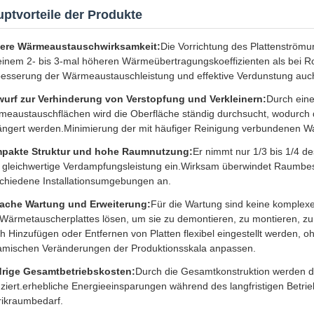
ptvorteile der Produkte
ere Wärmeaustauschwirksamkeit:
Die Vorrichtung des Plattenströmu
einem 2- bis 3-mal höheren Wärmeübertragungskoeffizienten als bei R
esserung der Wärmeaustauschleistung und effektive Verdunstung auc
wurf zur Verhinderung von Verstopfung und Verkleinern:
Durch eine
eaustauschflächen wird die Oberfläche ständig durchsucht, wodurch d
ängert werden.Minimierung der mit häufiger Reinigung verbundenen W
pakte Struktur und hohe Raumnutzung:
Er nimmt nur 1/3 bis 1/4 d
 gleichwertige Verdampfungsleistung ein.Wirksam überwindet Raumbes
chiedene Installationsumgebungen an.
fache Wartung und Erweiterung:
Für die Wartung sind keine komplexe
Wärmetauscherplattes lösen, um sie zu demontieren, zu montieren, zu
h Hinzufügen oder Entfernen von Platten flexibel eingestellt werden, 
amischen Veränderungen der Produktionsskala anpassen.
drige Gesamtbetriebskosten:
Durch die Gesamtkonstruktion werden d
ziert.erhebliche Energieeinsparungen während des langfristigen Betr
ikraumbedarf.