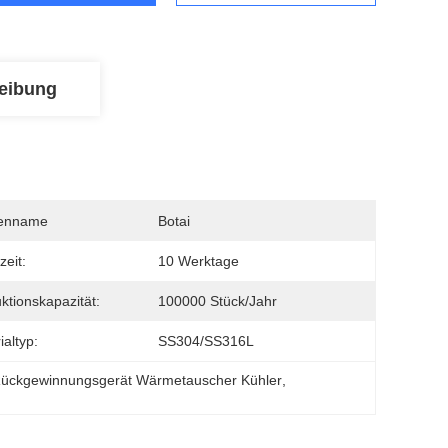
eibung
enname
Botai
zeit:
10 Werktage
ktionskapazität:
100000 Stück/Jahr
ialtyp:
SS304/SS316L
ückgewinnungsgerät Wärmetauscher Kühler
, 