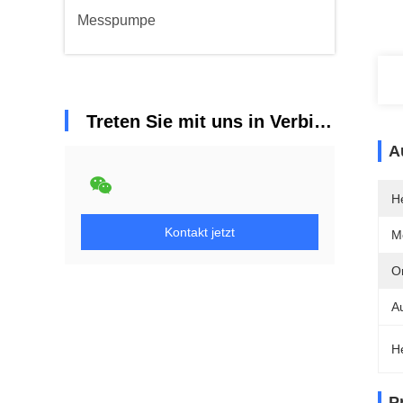
Messpumpe
Treten Sie mit uns in Verbindung
A
He
Kontakt jetzt
M
Or
A
H
P