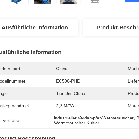
Ausführliche Information
Produkt-Beschr
usführliche Information
rkunftsort
China
Mark
odellnummer
EC500-PHE
Liefer
igio:
Tian Jin, China
Produ
uslegungsdruck:
2,2 M/PA
Mater
industrieller Verdampfer-Wärmetauscher
, 
R
ervorheben:
Wärmetauscher Kühler
rodukt-Beschreibung