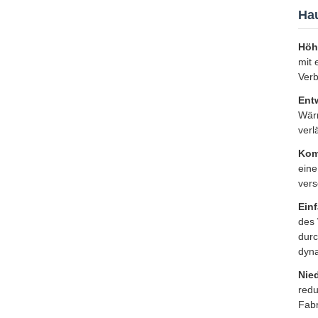
Hau
Höh
mit 
Verb
Ent
Wärm
verl
Kom
eine
vers
Ein
des 
durc
dyn
Nie
redu
Fabr