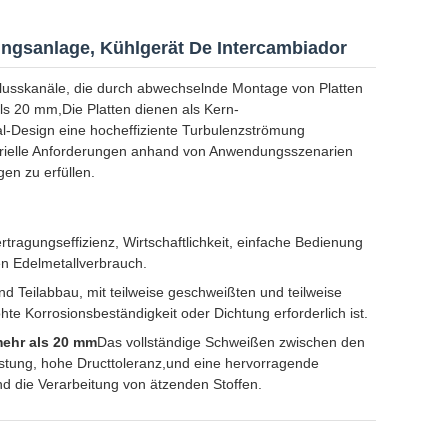
ngsanlage, Kühlgerät De Intercambiador
flusskanäle, die durch abwechselnde Montage von Platten
als 20 mm,Die Platten dienen als Kern-
Design eine hocheffiziente Turbulenzströmung
dustrielle Anforderungen anhand von Anwendungsszenarien
en zu erfüllen.
tragungseffizienz, Wirtschaftlichkeit, einfache Bedienung
en Edelmetallverbrauch.
d Teilabbau, mit teilweise geschweißten und teilweise
hte Korrosionsbeständigkeit oder Dichtung erforderlich ist.
mehr als 20 mm
Das vollständige Schweißen zwischen den
eistung, hohe Dructtoleranz,und eine hervorragende
nd die Verarbeitung von ätzenden Stoffen.