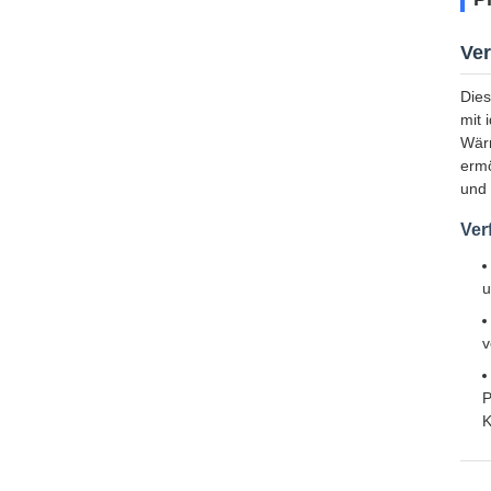
Ver
Dies
mit 
Wärm
ermö
und 
Ver
u
v
P
K