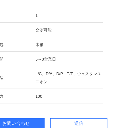
1
交渉可能
包:
木箱
間:
5～8営業日
L/C、D/A、D/P、T/T、ウェスタンユ
法:
ニオン
力:
100
お問い合わせ
送信