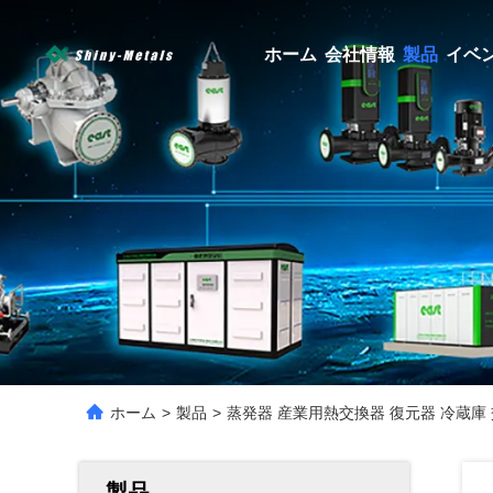
ホーム
会社情報
製品
イベ
ホーム
>
製品
>
蒸発器 産業用熱交換器 復元器 冷蔵庫
製品