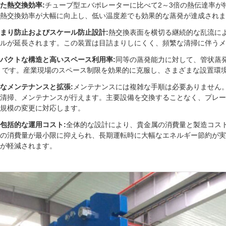
た熱交換効率:
チューブ型エバポレーターに比べて2～3倍の熱伝達率が
熱交換効率が大幅に向上し、低い温度差でも効果的な蒸発が達成されま
まり防止およびスケール防止設計:
熱交換表面を横切る継続的な乱流に
ルが延長されます。この装置は目詰まりしにくく、頻繁な清掃に伴うメ
パクトな構造と高いスペース利用率:
同等の蒸発能力に対して、管状蒸発器
10 です。産業現場のスペース制限を効果的に克服し、さまざまな設置環
なメンテナンスと拡張:
メンテナンスには複雑な手順は必要ありません
清掃、メンテナンスが行えます。主要設備を交換することなく、プレー
規模の変更に対応します。
包括的な運用コスト:
全体的な設計により、貴金属の消費量と製造コス
の消費量が最小限に抑えられ、長期運転時に大幅なエネルギー節約が実
が軽減されます。