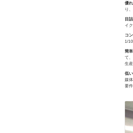
優れ
り、
目詰
イク
コン
1/
簡単
て、
生産
低い
媒体
要件