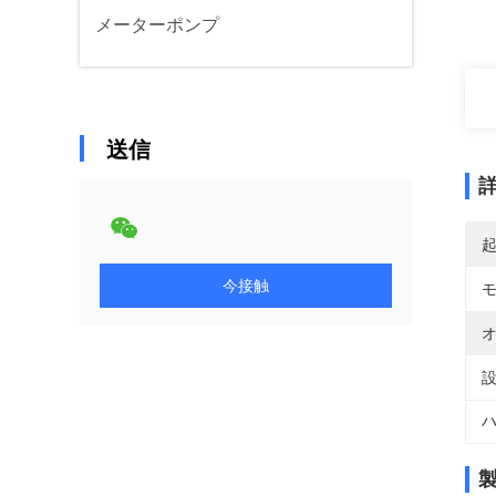
メーターポンプ
送信
今接触
オ
設
ハ