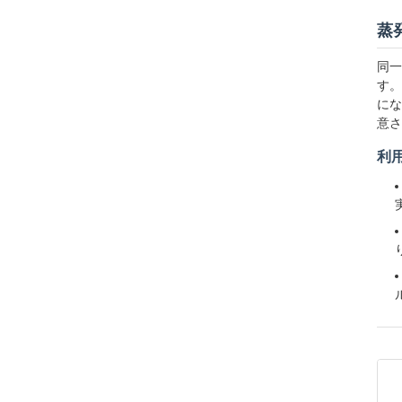
蒸発
同一
す。
にな
意さ
利