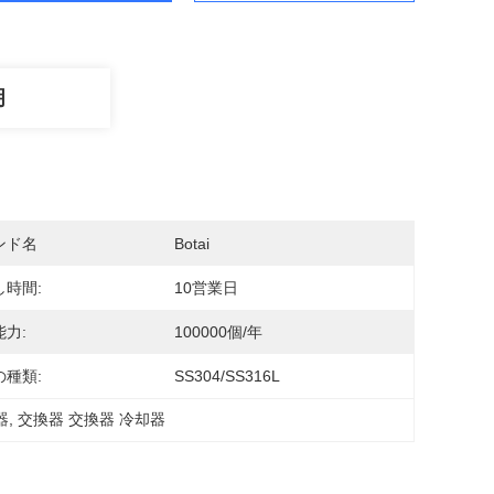
明
ンド名
Botai
し時間:
10営業日
力:
100000個/年
の種類:
SS304/SS316L
器
, 
交換器 交換器 冷却器