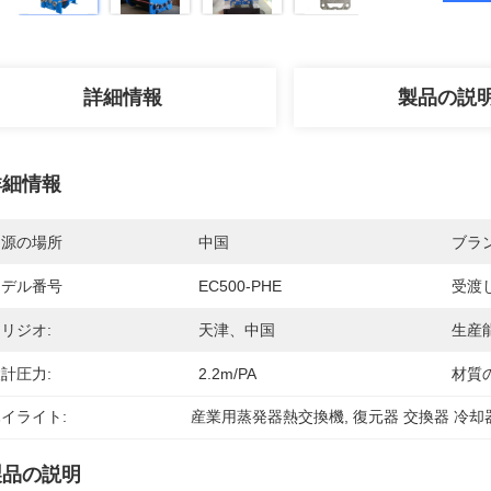
詳細情報
製品の説
詳細情報
起源の場所
中国
ブラ
モデル番号
EC500-PHE
受渡
リジオ:
天津、中国
生産能
計圧力:
2.2m/PA
材質
イライト:
産業用蒸発器熱交換機
, 
復元器 交換器 冷却
製品の説明