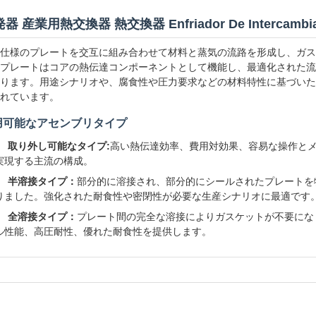
器 産業用熱交換器 熱交換器 Enfriador De Intercambia
仕様のプレートを交互に組み合わせて材料と蒸気の流路を形成し、ガス
プレートはコアの熱伝達コンポーネントとして機能し、最適化された流
ります。用途シナリオや、腐食性や圧力要求などの材料特性に基づいた
れています。
用可能なアセンブリタイプ
取り外し可能なタイプ:
高い熱伝達効率、費用対効果、容易な操作と
実現する主流の構成。
半溶接タイプ：
部分的に溶接され、部分的にシールされたプレートを
りました。強化された耐食性や密閉性が必要な生産シナリオに最適です
全溶接タイプ：
プレート間の完全な溶接によりガスケットが不要にな
ル性能、高圧耐性、優れた耐食性を提供します。