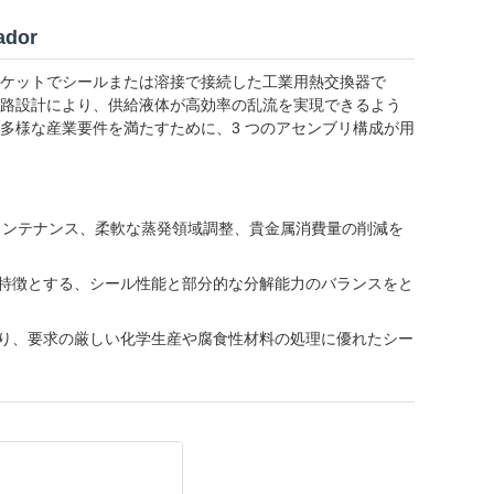
dor
ケットでシールまたは溶接で接続した工業用熱交換器で
路設計により、供給液体が高効率の乱流を実現できるよう
多様な産業要件を満たすために、3 つのアセンブリ構成が用
メンテナンス、柔軟な蒸発領域調整、貴金属消費量の削減を
特徴とする、シール性能と部分的な分解能力のバランスをと
。
り、要求の厳しい化学生産や腐食性材料の処理に優れたシー