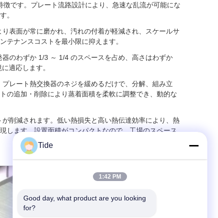
特徴です。プレート流路設計により、急速な乱流が可能にな
す。
より表面が常に磨かれ、汚れの付着が軽減され、スケールサ
ンテナンスコストを最小限に抑えます。
のわずか 1/3 ～ 1/4 のスペースを占め、高さはわずか
境に適応します。
。プレート熱交換器のネジを緩めるだけで、分解、組み立
トの追加・削除により蒸着面積を柔軟に調整でき、動的な
トが削減されます。低い熱損失と高い熱伝達効率により、熱
現します。設置面積がコンパクトなので、工場のスペース
Tide
1:42 PM
Good day, what product are you looking 
for?