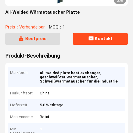
2
/
5
All-Welded Wärmetauscher Platte
Preis：Verhandelbar
MOQ：1
Bestpreis
Kontakt
Produkt-Beschreibung
Markieren
,
all-welded plate heat exchanger
,
geschweißter Wärmetauscher
Schweißwärmetauscher für die Industrie
Herkunftsort
China
Lieferzeit
5-8 Werktage
Markenname
Botai
Min
1