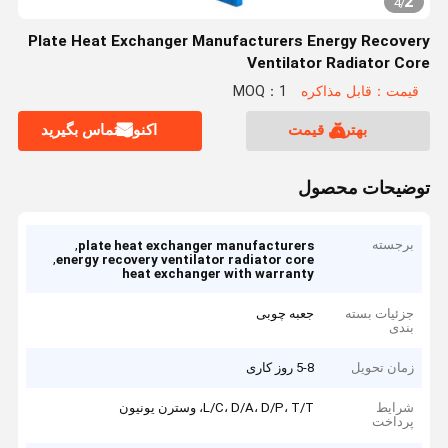
2
4
/
Plate Heat Exchanger Manufacturers Energy Recovery
Ventilator Radiator Core
قیمت：قابل مذاکره
MOQ：1
بهترین قیمت
اکنون تماس بگیرید
توضیحات محصول
برجسته
,
plate heat exchanger manufacturers
,
energy recovery ventilator radiator core
heat exchanger with warranty
جزئیات بسته
جعبه چوبی
بندی
زمان تحویل
5-8 روز کاری
شرایط
L/C، D/A، D/P، T/T، وسترن یونیون
پرداخت