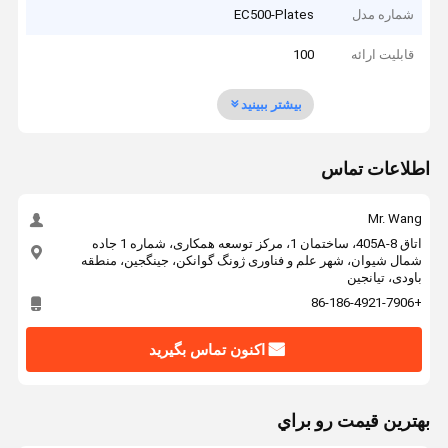
شماره مدل
EC500-Plates
قابلیت ارائه
100
بیشتر ببینید
اطلاعات تماس
Mr. Wang
اتاق 405A-8، ساختمان 1، مرکز توسعه همکاری، شماره 1 جاده
شمال شیوان، شهر علم و فناوری ژونگ گوانکن، جینگجین، منطقه
باودی، تیانجین
+86-186-4921-7906
اکنون تماس بگیرید
بهترين قيمت رو براي