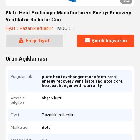
2
/
4
Plate Heat Exchanger Manufacturers Energy Recovery
Ventilator Radiator Core
Fiyat：Pazarlık edilebilir
MOQ：1
En iyi fiyat
Şimdi başvurun
Ürün Açıklaması
Vurgulamak
,
plate heat exchanger manufacturers
,
energy recovery ventilator radiator core
heat exchanger with warranty
Ambalaj
ahşap kutu
bilgileri
Fiyat
Pazarlık edilebilir
Marka adı
Botai