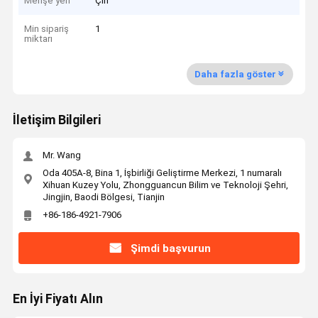
Menşe yeri
Çin
Min sipariş
1
miktarı
Daha fazla göster
İletişim Bilgileri
Mr. Wang
Oda 405A-8, Bina 1, İşbirliği Geliştirme Merkezi, 1 numaralı
Xihuan Kuzey Yolu, Zhongguancun Bilim ve Teknoloji Şehri,
Jingjin, Baodi Bölgesi, Tianjin
+86-186-4921-7906
Şimdi başvurun
En İyi Fiyatı Alın