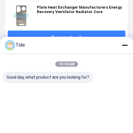
Plate Heat Exchanger Manufacturers Energy
Recovery Ventilator Radiator Core
Devam et
Tide
Önerilen Ürünler
10:18 AM
Good day, what product are you looking for?
Gasket Heat
Gasket Heat
Detachable
Plate Fra
Exchanger
Exchanger
Gasket Plate
Gasket He
Plate
Plate
Heat
Exchanger
Evaporator
Evaporator
Exchanger
for
for
En iyi fiyat
En iyi fiyat
En iyi fiyat
En iyi fiy
Continuous
Continuous
Use
Use