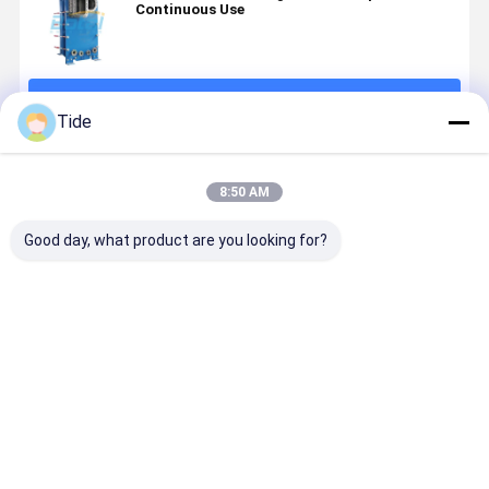
Continuous Use
続行
Tide
推薦されたプロダクト
8:50 AM
Good day, what product are you looking for?
Gasket Heat
Detachable
Plate Heat
Plate Fra
Exchanger
Gasket Plate
Exchanger
Gasket He
Plate
Heat
Manufacturers
Exchanger
Evaporator
Exchanger
Energy
for
Recovery
ベストプライス
ベストプライス
ベストプライス
ベストプラ
Continuous
Ventilator
Use
Radiator Core