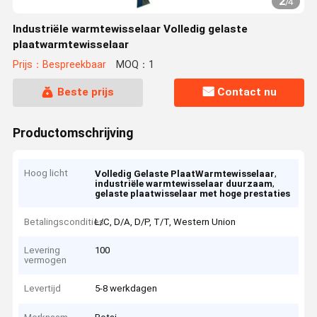
2
/
4
Industriële warmtewisselaar Volledig gelaste
plaatwarmtewisselaar
Prijs：Bespreekbaar
MOQ：1
Beste prijs
Contact nu
Productomschrijving
Hoog licht
,
Volledig Gelaste PlaatWarmtewisselaar
,
industriële warmtewisselaar duurzaam
gelaste plaatwisselaar met hoge prestaties
Betalingscondities
L/C, D/A, D/P, T/T, Western Union
Levering
100
vermogen
Levertijd
5-8 werkdagen