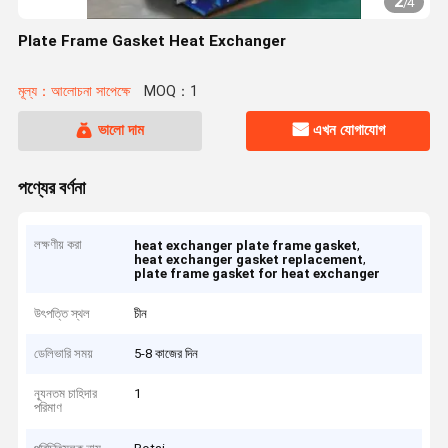
2
/
4
Plate Frame Gasket Heat Exchanger
মূল্য：আলোচনা সাপেক্ষে
MOQ：1
ভালো দাম
এখন যোগাযোগ
পণ্যের বর্ণনা
লক্ষণীয় করা
,
heat exchanger plate frame gasket
,
heat exchanger gasket replacement
plate frame gasket for heat exchanger
উৎপত্তি স্থল
চীন
ডেলিভারি সময়
5-8 কাজের দিন
ন্যূনতম চাহিদার
1
পরিমাণ