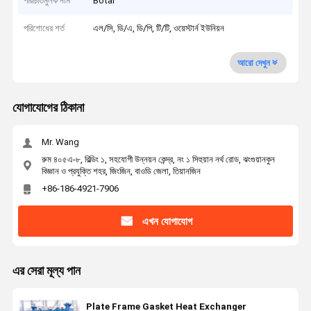
পরিচিতিমুলক নাম
Botai
পরিশোধের শর্ত
এল/সি, ডি/এ, ডি/পি, টি/টি, ওয়েস্টার্ন ইউনিয়ন
আরো দেখুন
যোগাযোগের ঠিকানা
Mr. Wang
রুম ৪০৫এ-৮, বিল্ডিং ১, সহযোগী উন্নয়ন কেন্দ্র, নং ১ সিহুয়ান নর্থ রোড, ঝংগুয়ানকুন
বিজ্ঞান ও প্রযুক্তি শহর, জিংজিন, বাওডি জেলা, তিয়ানজিন
+86-186-4921-7906
এখন যোগাযোগ
এর সেরা মূল্য পান
Plate Frame Gasket Heat Exchanger