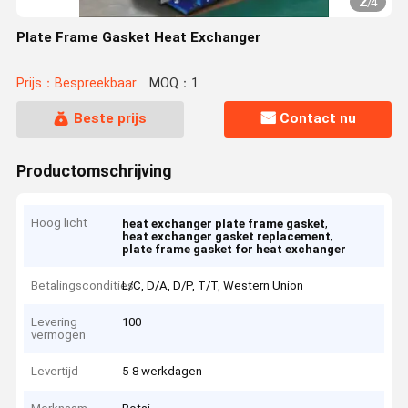
2
/
4
Plate Frame Gasket Heat Exchanger
Prijs：Bespreekbaar
MOQ：1
Beste prijs
Contact nu
Productomschrijving
Hoog licht
,
heat exchanger plate frame gasket
,
heat exchanger gasket replacement
plate frame gasket for heat exchanger
Betalingscondities
L/C, D/A, D/P, T/T, Western Union
Levering
100
vermogen
Levertijd
5-8 werkdagen