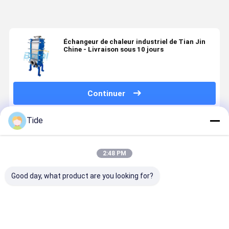
Échangeur de chaleur industriel de Tian Jin
Chine - Livraison sous 10 jours
Continuer
Tide
Produits Recommandés
2:48 PM
Good day, what product are you looking for?
Échangeur de
Unidad De
Échangeurs
Échangeur
chaleur
Tratamiento
de chaleur à
chaleur à
industriel de
Intercambiador
plaques et
ailettes en
Tian Jin
de l'eau,
cadres
acier