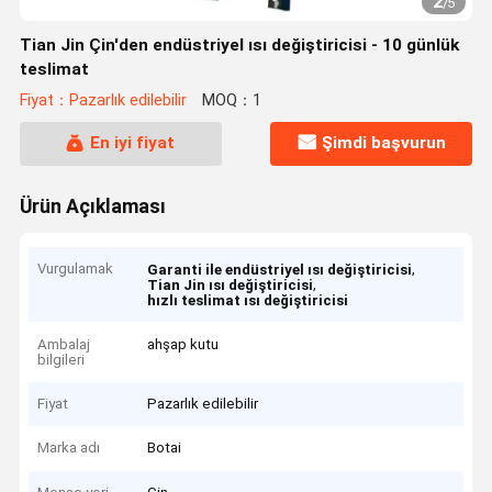
2
/
5
Tian Jin Çin'den endüstriyel ısı değiştiricisi - 10 günlük
teslimat
Fiyat：Pazarlık edilebilir
MOQ：1
En iyi fiyat
Şimdi başvurun
Ürün Açıklaması
Vurgulamak
,
Garanti ile endüstriyel ısı değiştiricisi
,
Tian Jin ısı değiştiricisi
hızlı teslimat ısı değiştiricisi
Ambalaj
ahşap kutu
bilgileri
Fiyat
Pazarlık edilebilir
Marka adı
Botai