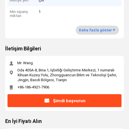
Menşe yeri
Çin
Min sipariş
1
miktarı
Daha fazla göster
İletişim Bilgileri
Mr. Wang
Oda 405A-8, Bina 1, İşbirliği Geliştirme Merkezi, 1 numaralı
Xihuan Kuzey Yolu, Zhongguancun Bilim ve Teknoloji Şehri,
Jingjin, Baodi Bölgesi, Tianjin
+86-186-4921-7906
Şimdi başvurun
En İyi Fiyatı Alın