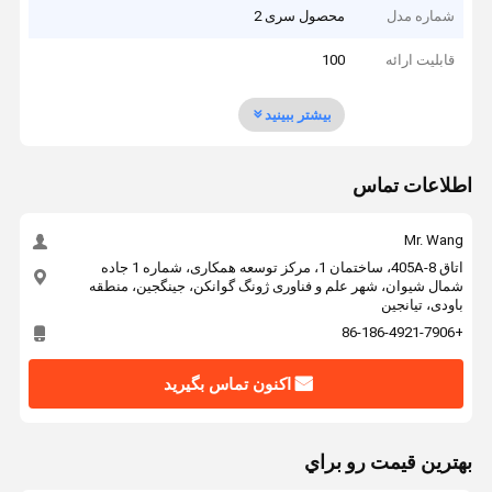
شماره مدل
محصول سری 2
قابلیت ارائه
100
بیشتر ببینید
اطلاعات تماس
Mr. Wang
اتاق 405A-8، ساختمان 1، مرکز توسعه همکاری، شماره 1 جاده
شمال شیوان، شهر علم و فناوری ژونگ گوانکن، جینگجین، منطقه
باودی، تیانجین
+86-186-4921-7906
اکنون تماس بگیرید
بهترين قيمت رو براي