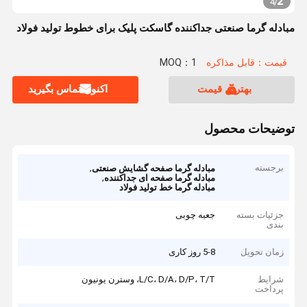
2
4
/
مبادله گرما صنعتی جداکننده گاسکت پلیک برای خطوط تولید فولاد
قیمت：قابل مذاکره
MOQ：1
بهترین قیمت
اکنون تماس بگیرید
توضیحات محصول
برجسته
,
مبادله گرما صفحه گشایش صنعتی
,
مبادله گرما صفحه ای جداکننده
مبادله گرما خط تولید فولاد
جزئیات بسته
جعبه چوبی
بندی
زمان تحویل
5-8 روز کاری
شرایط
L/C، D/A، D/P، T/T، وسترن یونیون
پرداخت