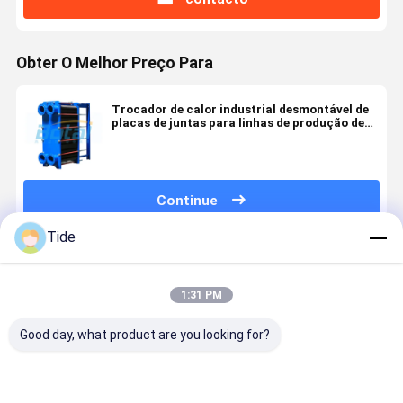
Obter O Melhor Preço Para
Trocador de calor industrial desmontável de
placas de juntas para linhas de produção de
aço
Continue
Tide
Produtos Recomendados
1:31 PM
Good day, what product are you looking for?
Placas e
Intercâmbio
Intercâmbio
Condensad