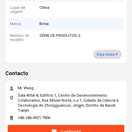
Lugar de
China
origem
Marca
Botai
Número do
SÉRIE DE PRODUTOS-2
modelo
Veja mais
Contacto
Mr. Wang
Sala 405A-8, Edifício 1, Centro de Desenvolvimento
Colaborativo, Rua Xihuan Norte, n.o 1, Cidade da Ciência e
Tecnologia de Zhongguancun, Jingjin, Distrito de Baodi,
Tianjin
+86-186-4921-7906
contacto