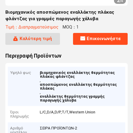
2
/
4
Βιομηχανικός αποσπώμενος εναλλάκτης πλάκας
φλάντζας για γραμμές παραγωγής χάλυβα
Τιμή：Διαπραγματεύσιμος
MOQ：1
Καλύτερη τιμή
Επικοινωνήστε
Περιγραφή Προϊόντων
Υψηλό φως
βιομηχανικός εναλλάκτης θερμότητας
πλάκας φλάντζας
,
αποσπώμενος εναλλάκτης θερμότητας
πλάκας
,
εναλλάκτης θερμότητας γραμμής
παραγωγής χάλυβα
Όροι
L/C,D/A,D/P,T/T,Western Union
πληρωμής
Αριθμό
ΣΕΙΡΑ ΠΡΟΪΟΝΤΩΝ-2
μοντέλου