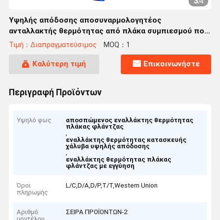
3
/
4
Υψηλής απόδοσης αποσυναρμολογητέος
ανταλλακτής θερμότητας από πλάκα συμπιεσμού που
χρησιμοποιείται στην κατασκευή χάλυβα
Τιμή：Διαπραγματεύσιμος
MOQ：1
Καλύτερη τιμή
Επικοινωνήστε
Περιγραφή Προϊόντων
Υψηλό φως
αποσπώμενος εναλλάκτης θερμότητας
πλάκας φλάντζας
,
εναλλάκτης θερμότητας κατασκευής
χάλυβα υψηλής απόδοσης
,
εναλλάκτης θερμότητας πλάκας
φλάντζας με εγγύηση
Όροι
L/C,D/A,D/P,T/T,Western Union
πληρωμής
Αριθμό
ΣΕΙΡΑ ΠΡΟΪΟΝΤΩΝ-2
μοντέλου