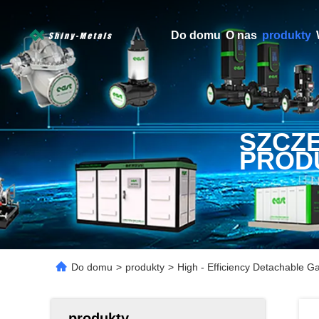
Do domu
O nas
produkty
SZCZ
PROD
Do domu
>
produkty
>
High - Efficiency Detachable G
produkty