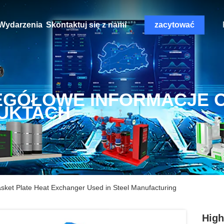
Wydarzenia
Skontaktuj się z nami
zacytować
EGÓŁOWE INFORMACJE 
UKTACH
asket Plate Heat Exchanger Used in Steel Manufacturing
High