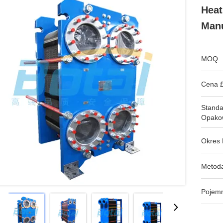
Heat
Manu
MOQ:
Cena £
Stand
Opako
Okres 
Metoda
Pojem