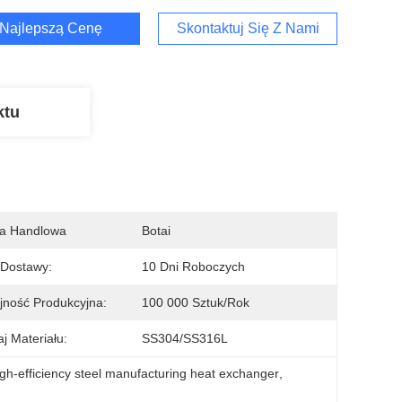
Najlepszą Cenę
Skontaktuj Się Z Nami
ktu
a Handlowa
Botai
 Dostawy:
10 Dni Roboczych
ność Produkcyjna:
100 000 Sztuk/rok
j Materiału:
SS304/SS316L
igh-efficiency steel manufacturing heat exchanger
, 