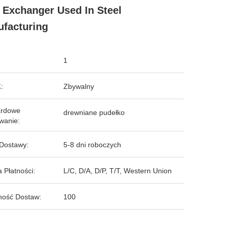
 Exchanger Used In Steel
facturing
1
:
Zbywalny
ardowe
drewniane pudełko
wanie:
Dostawy:
5-8 dni roboczych
 Płatności:
L/C, D/A, D/P, T/T, Western Union
ność Dostaw:
100