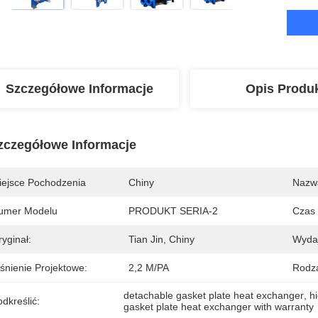
Szczegółowe Informacje
Opis Produ
zczegółowe Informacje
iejsce Pochodzenia
Chiny
Nazw
umer Modelu
PRODUKT SERIA-2
Czas
yginał:
Tian Jin, Chiny
Wydaj
śnienie Projektowe:
2,2 M/PA
Rodza
detachable gasket plate heat exchanger
, 
h
dkreślić:
gasket plate heat exchanger with warranty