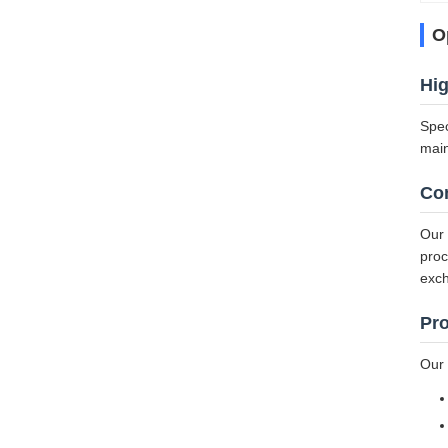
O
Hig
Spec
main
Co
Our 
proc
exch
Pro
Our 