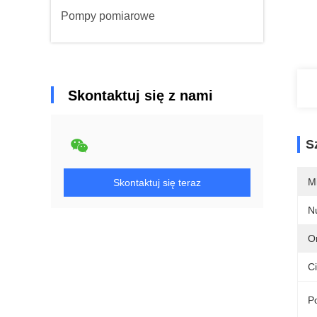
Pompy pomiarowe
Skontaktuj się z nami
S
M
Skontaktuj się teraz
N
Or
Ci
Po