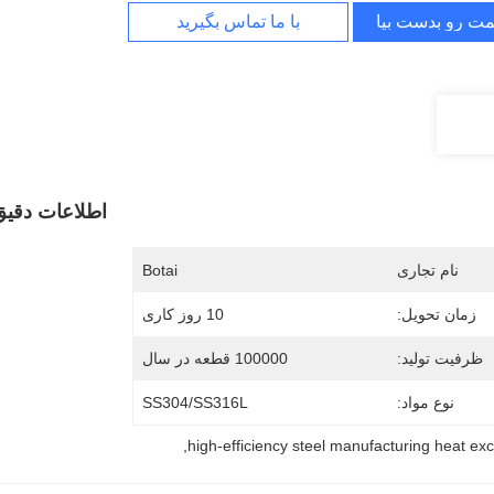
مت رو بدست بیار
با ما تماس بگیرید
اطلاعات دقیق
نام تجاری
Botai
زمان تحویل:
10 روز کاری
ظرفیت تولید:
100000 قطعه در سال
نوع مواد:
SS304/SS316L
, 
high-efficiency steel manufacturing heat e