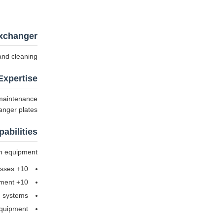
Exchanger
nd cleaning.
xpertise
 maintenance
nger plates.
abilities
n equipment:
10+ large-scale presses
10+ large-scale punching and shearing equipment
g systems
equipment