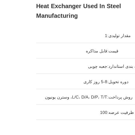
Heat Exchanger Used In Steel
Manufacturing
مقدار تولیدی:
1
قیمت:
قابل مذاکره
بندی استاندارد:
جعبه چوبی
دوره تحویل:
5-8 روز کاری
روش پرداخت:
L/C، D/A، D/P، T/T، وسترن یونیون
ظرفیت عرضه:
100