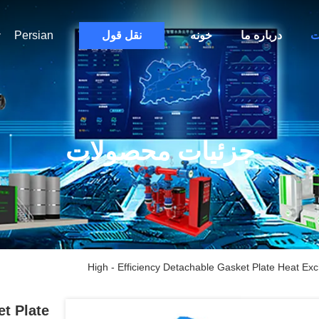
ت
درباره ما
خونه
نقل قول
Persian
جزئیات محصولات
High - Efficiency Detachable Gasket Plate Heat Ex
et Plate