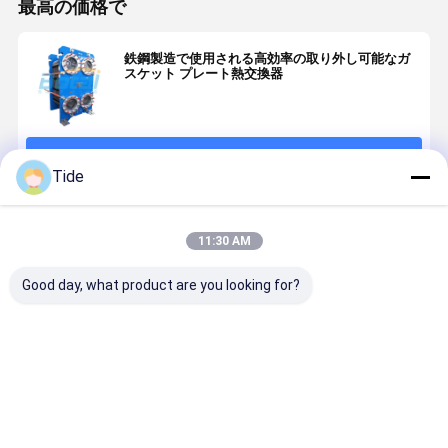
最高の価格で
鉄鋼製造で使用される高効率の取り外し可能なガ
スケット プレート熱交換器
続行
Tide
推薦されたプロダクト
11:30 AM
Good day, what product are you looking for?
プレート熱交
高効率のプレ
高効率のプレ
高効率のプ
換器のプレー
ート・シェル
ート・シェル
ートコンデ
トとガスケッ
熱交換機
熱交換機
サー パーソ
ト
ライズされ
コンデンサ
ベストプライス
ベストプライス
ベストプライス
ベストプラ
リューショ