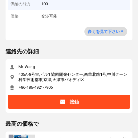
供給の能力
100
価格
交渉可能
多くを見て下さい
連絡先の詳細
Mr. Wang
405A-8号室,ビル1 協同開発センター,西華北路1号,中川クーン
科学技術都市,京津,天津市バオディ区
+86-186-4921-7906
接触
最高の価格で