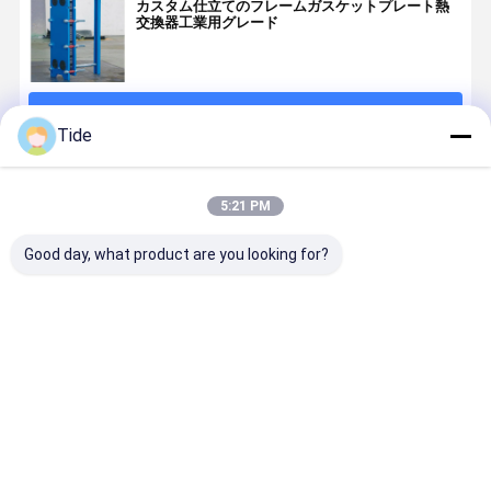
カスタム仕立てのフレームガスケットプレート熱
交換器工業用グレード
続行
Tide
推薦されたプロダクト
5:21 PM
Good day, what product are you looking for?
プレート熱交
高効率のプレ
高効率のプレ
高効率のプ
換器のプレー
ート・シェル
ート・シェル
ートコンデ
トとガスケッ
熱交換機
熱交換機
サー パーソ
ト
ライズされ
コンデンサ
ベストプライス
ベストプライス
ベストプライス
ベストプラ
リューショ