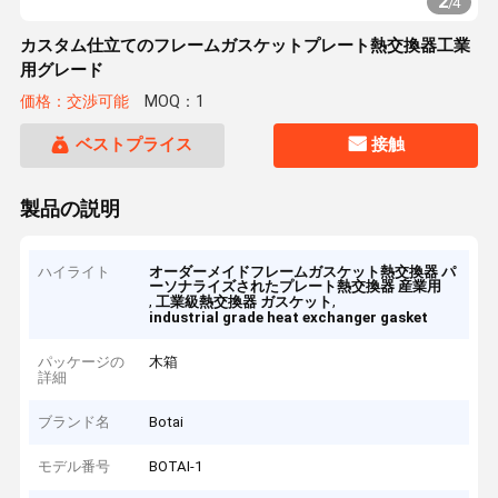
2
/
4
カスタム仕立てのフレームガスケットプレート熱交換器工業
用グレード
価格：交渉可能
MOQ：1
ベストプライス
接触
製品の説明
ハイライト
オーダーメイドフレームガスケット熱交換器 パ
ーソナライズされたプレート熱交換器 産業用
,
,
工業級熱交換器 ガスケット
industrial grade heat exchanger gasket
パッケージの
木箱
詳細
ブランド名
Botai
モデル番号
BOTAI-1