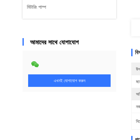
মিটারিং পাম্প
আমাদের সাথে যোগাযোগ
বি
উৎ
এখনই যোগাযোগ করুন
মড
অর
নক
বি
পণ্