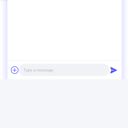
Photo
Video Call
Audio Call