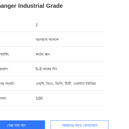
anger Industrial Grade
1
আলোচনা সাপেক্ষে
ড প্যাকিং:
কাঠের বাক্স
য়কাল:
5-8 কাজের দিন
ানের পদ্ধতি:
এল/সি, ডি/এ, ডি/পি, টি/টি, ওয়েস্টার্ন ইউনিয়ন
ষমতা:
100
সেরা দাম পান
আমাদের সাথে যোগাযোগ