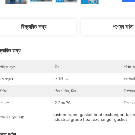
বিস্তারিত তথ্য
পণ্যের বর্ণনা
স্তারিত তথ্য
পত্তি স্থল
চীন
পরিচিতি
েল নম্বার
বোটাই -১
ডেলিভার
িজিও:
তিয়ান জিন, চীন
উৎপাদন 
শা চাপ:
2.2m/PA
উপাদান
custom frame gasket heat exchanger
, 
tail
শেষভাবে তুলে ধরা:
industrial grade heat exchanger gasket
যের বর্ণনা