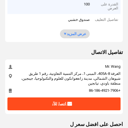
القدرة على
100
العرض
تفاصيل التغليف
صندوق خشبي
عرض المزيد
تفاصيل الاتصال
Mr. Wang
الغرفة 405A-8، المبنى 1، مركز التنمية التعاونية، رقم 1 طريق
شيوهان الشمالي، مدينة زانغغوانكون للعلوم والتكنولوجيا، جينجين،
منطقة باودي، تيانجين
+86-186-4921-7906
ﺎﺘﺼﻟ ﺍﻶﻧ
احصل على افضل سعر ل