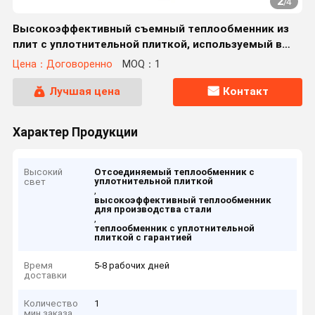
2
/
4
Высокоэффективный съемный теплообменник из
плит с уплотнительной плиткой, используемый в
сталелитейной промышленности
Цена：Договоренно
MOQ：1
Лучшая цена
Контакт
Характер Продукции
Высокий
Отсоединяемый теплообменник с
уплотнительной плиткой
свет
,
высокоэффективный теплообменник
для производства стали
,
теплообменник с уплотнительной
плиткой с гарантией
Время
5-8 рабочих дней
доставки
Количество
1
мин заказа