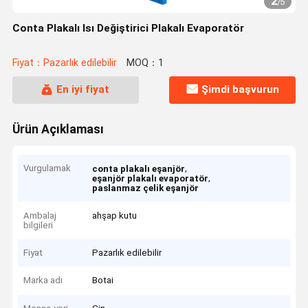
2
/
5
Conta Plakalı Isı Değiştirici Plakalı Evaporatör
Fiyat：Pazarlık edilebilir
MOQ：1
En iyi fiyat
Şimdi başvurun
Ürün Açıklaması
Vurgulamak
,
conta plakalı eşanjör
,
eşanjör plakalı evaporatör
paslanmaz çelik eşanjör
Ambalaj
ahşap kutu
bilgileri
Fiyat
Pazarlık edilebilir
Marka adı
Botai