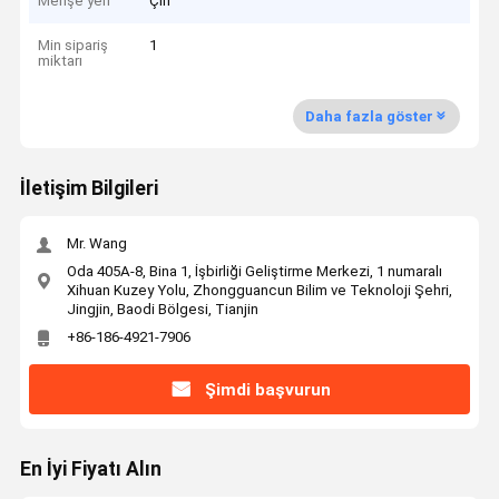
Menşe yeri
Çin
Min sipariş
1
miktarı
Daha fazla göster
İletişim Bilgileri
Mr. Wang
Oda 405A-8, Bina 1, İşbirliği Geliştirme Merkezi, 1 numaralı
Xihuan Kuzey Yolu, Zhongguancun Bilim ve Teknoloji Şehri,
Jingjin, Baodi Bölgesi, Tianjin
+86-186-4921-7906
Şimdi başvurun
En İyi Fiyatı Alın