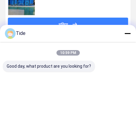
চালিয়ে
Tide
প্রস্তাবিত পণ্য
10:59 PM
Good day, what product are you looking for?
Plates and
High-
প্লেট এবং শেল তাপ
উচ্চ দক্ষতা প্লেট
Gaskets for
Efficiency
এক্সচেঞ্জারগুলির উচ্চ
কনডেনসার
Plate Heat
Heat
দক্ষতা তাপ বিনিময়
কাস্টমাইজড
Exchangers
Exchange of
কনডেনসেশন সম
Plate & Shell
ভালো দাম
ভালো দাম
ভালো দাম
ভালো দাম
Heat
Exchangers