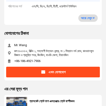
পরিশোধের শর্ত
এল/সি, ডি/এ, ডি/পি, টি/টি, ওয়েস্টার্ন ইউনিয়ন
আরো দেখুন
যোগাযোগের ঠিকানা
Mr. Wang
রুম ৪০৫এ-৮, বিল্ডিং ১, সহযোগী উন্নয়ন কেন্দ্র, নং ১ সিহুয়ান নর্থ রোড, ঝংগুয়ানকুন
বিজ্ঞান ও প্রযুক্তি শহর, জিংজিন, বাওডি জেলা, তিয়ানজিন
+86-186-4921-7906
এখন যোগাযোগ
এর সেরা মূল্য পান
গ্যাসকেট প্লেট তাপ এক্সচেঞ্জার প্লেট বাষ্পীভবন