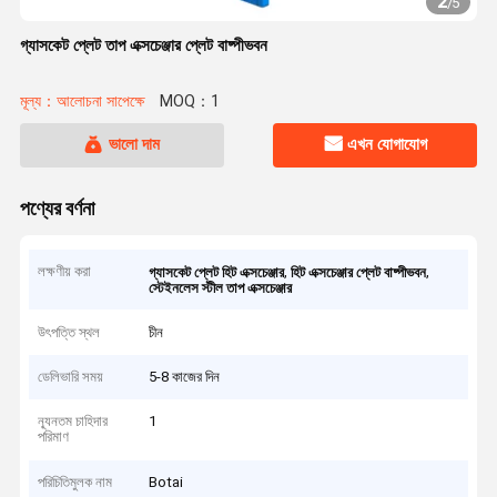
2
/
5
গ্যাসকেট প্লেট তাপ এক্সচেঞ্জার প্লেট বাষ্পীভবন
মূল্য：আলোচনা সাপেক্ষে
MOQ：1
ভালো দাম
এখন যোগাযোগ
পণ্যের বর্ণনা
লক্ষণীয় করা
,
,
গ্যাসকেট প্লেট হিট এক্সচেঞ্জার
হিট এক্সচেঞ্জার প্লেট বাষ্পীভবন
স্টেইনলেস স্টীল তাপ এক্সচেঞ্জার
উৎপত্তি স্থল
চীন
ডেলিভারি সময়
5-8 কাজের দিন
ন্যূনতম চাহিদার
1
পরিমাণ
পরিচিতিমুলক নাম
Botai