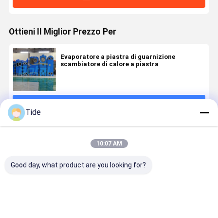
Ottieni Il Miglior Prezzo Per
Evaporatore a piastra di guarnizione
scambiatore di calore a piastra
Continua
Tide
Prodotti Raccomandati
10:07 AM
Good day, what product are you looking for?
Plates and
High-
Scambiatori
Soluzioni d
Gaskets for
Efficiency
di calore ad
condensaz