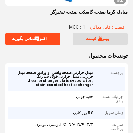
3
5
/
مبادله گرما صفحه گاسکت صفحه تبخیرگر
قیمت：قابل مذاکره
MOQ：1
بهترین قیمت
اکنون تماس بگیرید
توضیحات محصول
برجسته
مبدل حرارتی صفحه واشر، اواپراتور صفحه مبدل
حرارتی، مبدل حرارتی فولاد ضد زنگ
,
,
heat exchanger plate evaporator
stainless steel heat exchanger
جزئیات بسته
جعبه چوبی
بندی
زمان تحویل
5-8 روز کاری
شرایط
L/C، D/A، D/P، T/T، وسترن یونیون
پرداخت