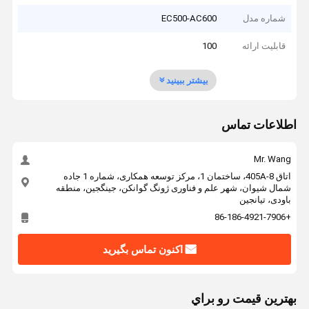
شماره مدل
EC500-AC600
قابلیت ارائه
100
بیشتر ببینید
اطلاعات تماس
Mr. Wang
اتاق 405A-8، ساختمان 1، مرکز توسعه همکاری، شماره 1 جاده
شمال شیوان، شهر علم و فناوری ژونگ گوانکن، جینگجین، منطقه
باودی، تیانجین
+86-186-4921-7906
اکنون تماس بگیرید
بهترين قيمت رو براي