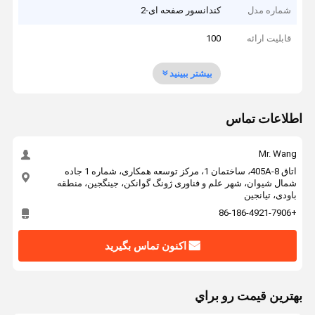
شماره مدل
کندانسور صفحه ای-2
قابلیت ارائه
100
بیشتر ببینید
اطلاعات تماس
Mr. Wang
اتاق 405A-8، ساختمان 1، مرکز توسعه همکاری، شماره 1 جاده
شمال شیوان، شهر علم و فناوری ژونگ گوانکن، جینگجین، منطقه
باودی، تیانجین
+86-186-4921-7906
اکنون تماس بگیرید
بهترين قيمت رو براي