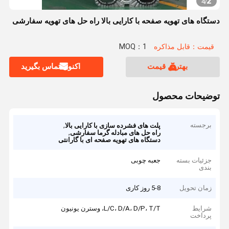
2
4
/
دستگاه های تهویه صفحه با کارایی بالا راه حل های تهویه سفارشی
قیمت：قابل مذاکره
MOQ：1
بهترین قیمت
اکنون تماس بگیرید
توضیحات محصول
برجسته
,
پلت های فشرده سازی با کارایی بالا
,
راه حل های مبادله گرما سفارشی
دستگاه های تهویه صفحه ای با گارانتی
جزئیات بسته
جعبه چوبی
بندی
زمان تحویل
5-8 روز کاری
شرایط
L/C، D/A، D/P، T/T، وسترن یونیون
پرداخت