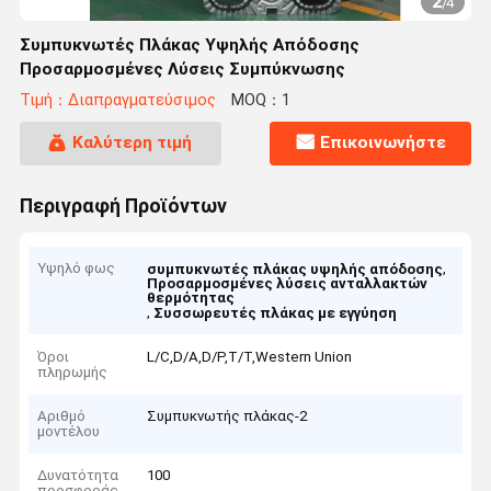
2
/
4
Συμπυκνωτές Πλάκας Υψηλής Απόδοσης
Προσαρμοσμένες Λύσεις Συμπύκνωσης
Τιμή：Διαπραγματεύσιμος
MOQ：1
Καλύτερη τιμή
Επικοινωνήστε
Περιγραφή Προϊόντων
Υψηλό φως
,
συμπυκνωτές πλάκας υψηλής απόδοσης
Προσαρμοσμένες λύσεις ανταλλακτών
θερμότητας
,
Συσσωρευτές πλάκας με εγγύηση
Όροι
L/C,D/A,D/P,T/T,Western Union
πληρωμής
Αριθμό
Συμπυκνωτής πλάκας-2
μοντέλου
Δυνατότητα
100
προσφοράς