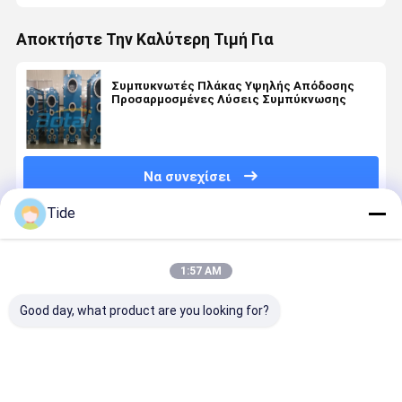
Αποκτήστε Την Καλύτερη Τιμή Για
Συμπυκνωτές Πλάκας Υψηλής Απόδοσης
Προσαρμοσμένες Λύσεις Συμπύκνωσης
Να συνεχίσει
Tide
Συνιστώμενα Προϊόντα
1:57 AM
Good day, what product are you looking for?
Plates and
High-
Υψηλής
Evaporado
Gaskets for
Efficiency
απόδοσης
de placas
Plate Heat
Heat
ανταλλακτές
desmontab