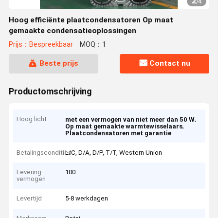
2
/
4
Hoog efficiënte plaatcondensatoren Op maat
gemaakte condensatieoplossingen
Prijs：Bespreekbaar
MOQ：1
Beste prijs
Contact nu
Productomschrijving
Hoog licht
,
met een vermogen van niet meer dan 50 W
,
Op maat gemaakte warmtewisselaars
Plaatcondensatoren met garantie
Betalingscondities
L/C, D/A, D/P, T/T, Western Union
Levering
100
vermogen
Levertijd
5-8 werkdagen