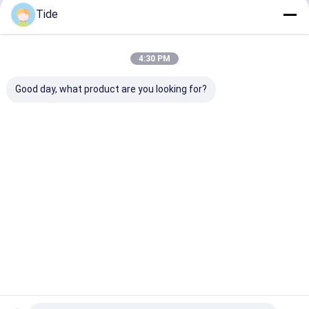
Tide
Thuis
Ongeveer
Contacteer
Desktop
ons
ons
Site
4:30 PM
Sitemap
Privacybeleid
Kwaliteit
Watercirculatiepomp
China Fabriek.Copyright © 2026
Good day, what product are you looking for?
Tianjin Shiny-Metals Technology Co., Ltd.. All Rights Reserved.
Thuis
Producten
Over Ons
Fabrieksreis