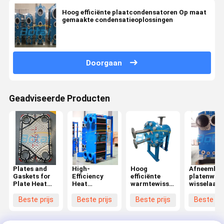
Hoog efficiënte plaatcondensatoren Op maat
gemaakte condensatieoplossingen
Doorgaan
Geadviseerde Producten
Plates and
High-
Hoog
Afneembar
Gaskets for
Efficiency
efficiënte
platenwar
Plate Heat
Heat
warmtewisselaars
wisselaar
Exchangers
Exchange of
van plaat- en
voor
Plate & Shell
schelpenwarmtewisselaars
voedingsmi
Beste prijs
Beste prijs
Beste prijs
Beste pri
Heat
dranken en
Exchangers
lichte
industrie