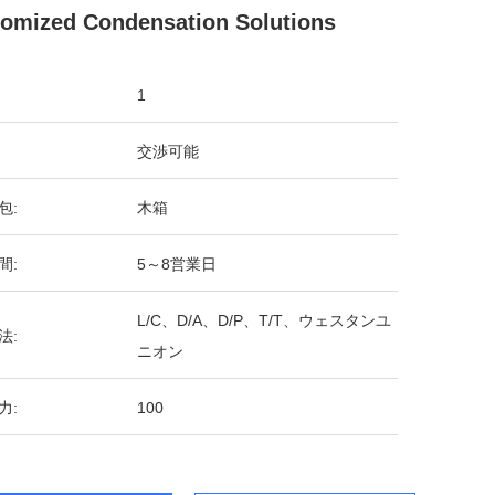
omized Condensation Solutions
1
交渉可能
包:
木箱
間:
5～8営業日
L/C、D/A、D/P、T/T、ウェスタンユ
法:
ニオン
力:
100