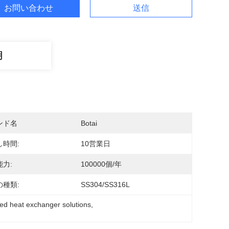
お問い合わせ
送信
明
ンド名
Botai
し時間:
10営業日
力:
100000個/年
の種類:
SS304/SS316L
ed heat exchanger solutions
, 