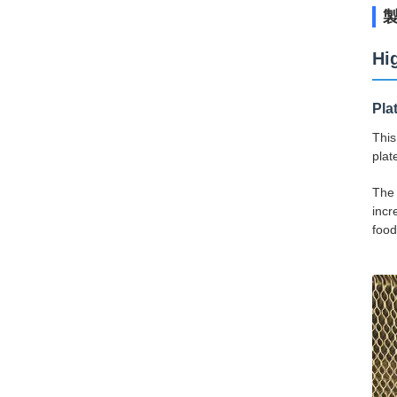
Hi
Pla
This
plat
The 
incr
food