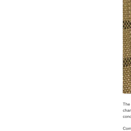
The 
chan
cond
Comp