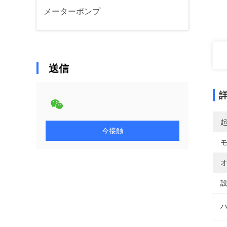
メーターポンプ
送信
今接触
オ
設
ハ