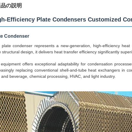
製品の説明
gh-Efficiency Plate Condensers Customized Co
te Condenser
 plate condenser represents a new-generation, high-efficiency heat 
e structural design, it delivers heat transfer efficiency significantly sup
equipment offers exceptional adaptability for condensation processe
easingly replacing conventional shell-and-tube heat exchangers in con
 and beverage, chemical processing, HVAC, and light industry.