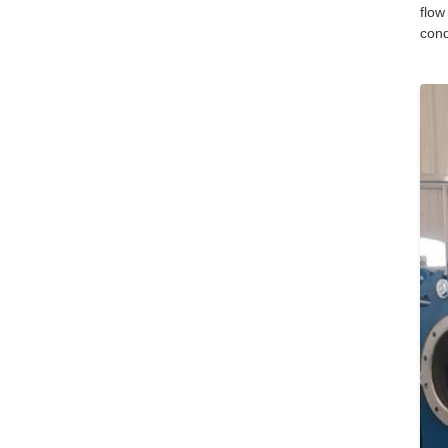
flow
cond