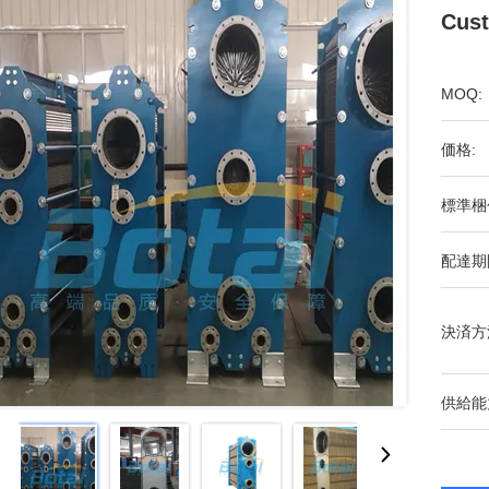
Cust
MOQ:
価格:
標準梱
配達期
決済方
供給能