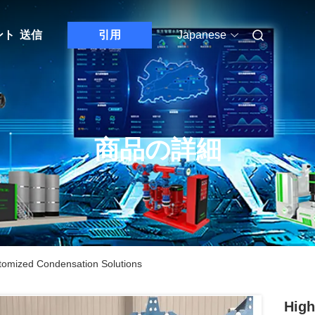
ント
送信
引用
Japanese
商品の詳細
stomized Condensation Solutions
High