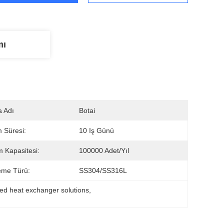
mı
 Adı
Botai
m Süresi:
10 Iş Günü
m Kapasitesi:
100000 Adet/yıl
eme Türü:
SS304/SS316L
ed heat exchanger solutions
, 