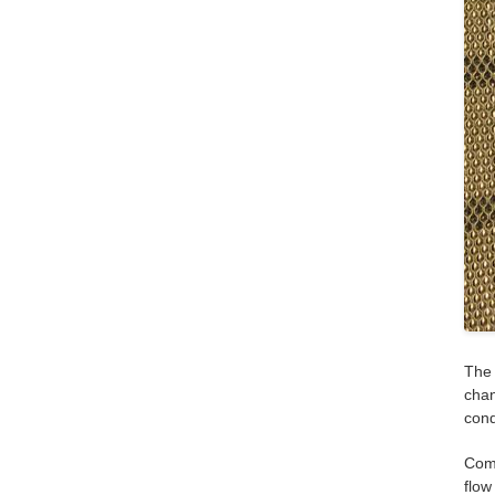
The 
chan
cond
Comp
flow