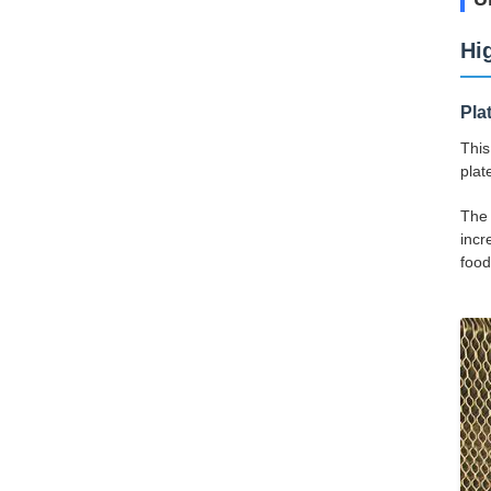
Hi
Pla
This
plat
The 
incr
food