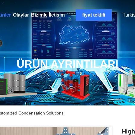
ünler
Olaylar
Bizimle İletişim
fiyat teklifi
Turki
ÜRÜN AYRINTILARI
ustomized Condensation Solutions
High