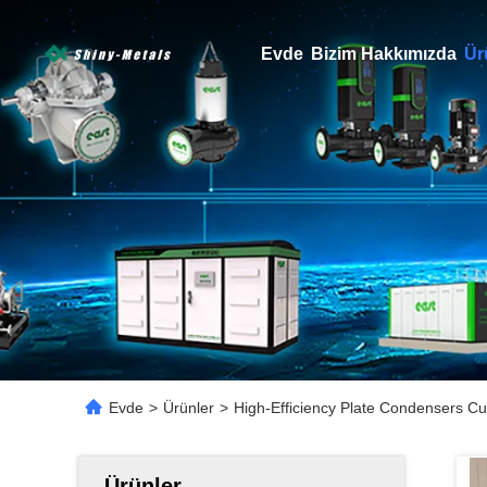
Evde
Bizim Hakkımızda
Ür
Evde
>
Ürünler
>
High-Efficiency Plate Condensers C
Ürünler