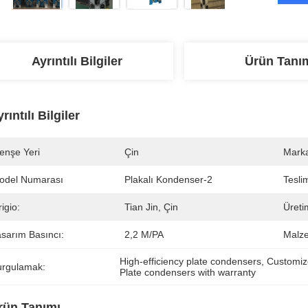
Ayrıntılı Bilgiler
Ürün Tanı
rıntılı Bilgiler
enşe Yeri
Çin
Marka
odel Numarası
Plakalı Kondenser-2
Tesli
igio:
Tian Jin, Çin
Üreti
asarım Basıncı:
2,2 M/PA
Malz
High-efficiency plate condensers
, 
Customiz
urgulamak:
Plate condensers with warranty
rün Tanımı