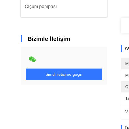
Ölçüm pompası
Bizimle İletişim
Ay
M
Şimdi iletişime geçin
M
Or
T
V
Ü