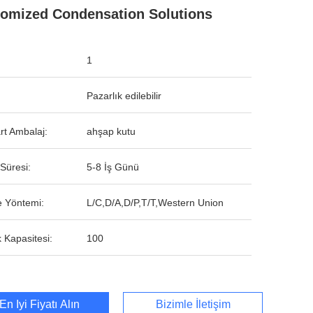
omized Condensation Solutions
1
Pazarlık edilebilir
rt Ambalaj:
ahşap kutu
Süresi:
5-8 İş Günü
 Yöntemi:
L/C,D/A,D/P,T/T,Western Union
 Kapasitesi:
100
En İyi Fiyatı Alın
Bizimle İletişim